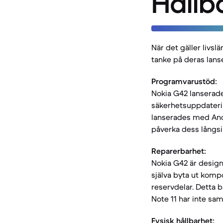
Hållb
När det gäller livsl
tanke på deras lans
Programvarustöd:
Nokia G42 lanserade
säkerhetsuppdaterin
lanserades med Andr
påverka dess långsi
Reparerbarhet:
Nokia G42 är design
själva byta ut komp
reservdelar. Detta b
Note 11 har inte sa
Fysisk hållbarhet: