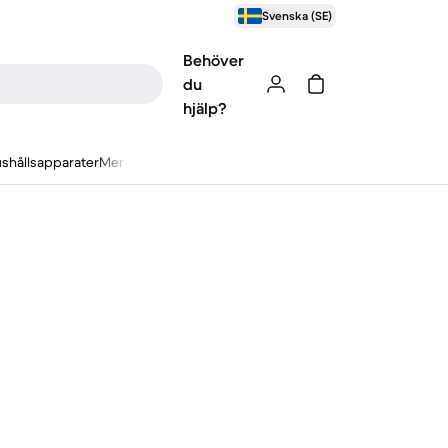
Svenska (SE)
Behöver
du
hjälp?
shållsapparater
Mer