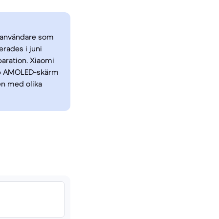
l användare som
erades i juni
aration. Xiaomi
arp AMOLED-skärm
en med olika