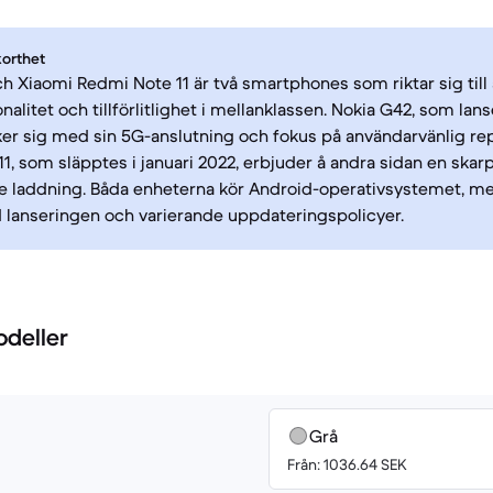
korthet
h Xiaomi Redmi Note 11 är två smartphones som riktar sig til
nalitet och tillförlitlighet i mellanklassen. Nokia G42, som lans
er sig med sin 5G-anslutning och fokus på användarvänlig rep
1, som släpptes i januari 2022, erbjuder å andra sidan en sk
e laddning. Båda enheterna kör Android-operativsystemet, m
d lanseringen och varierande uppdateringspolicyer.
odeller
Grå
Från: 1036.64 SEK