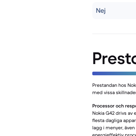
Nej
Prest
Prestandan hos Noki
med vissa skillnade
Processor och resp
Nokia G42 drivs av 
flesta dagliga appa
lagg i menyer, även
energieffektiv proc