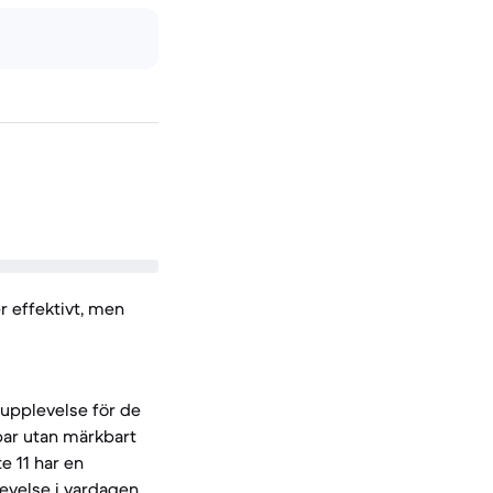
r effektivt, men
upplevelse för de
par utan märkbart
e 11 har en
evelse i vardagen,