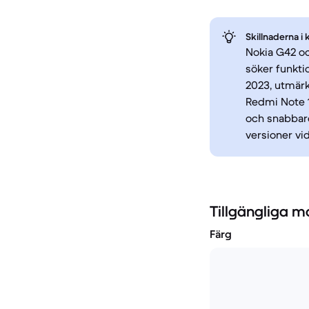
Skillnaderna i 
Nokia G42 oc
söker funktio
2023, utmärk
Redmi Note 1
och snabbar
versioner vi
Tillgängliga m
Färg