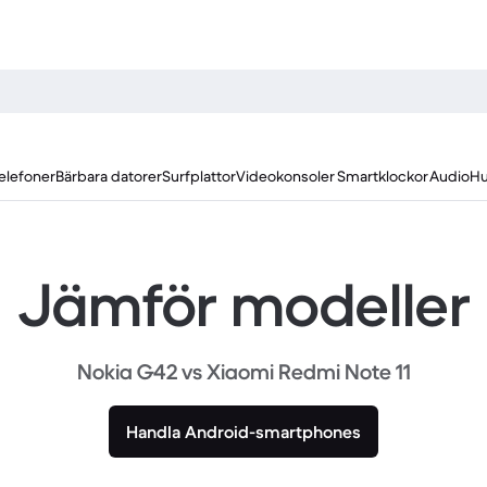
elefoner
Bärbara datorer
Surfplattor
Videokonsoler
Smartklockor
Audio
Hu
Jämför modeller
Nokia G42 vs Xiaomi Redmi Note 11
Handla Android-smartphones