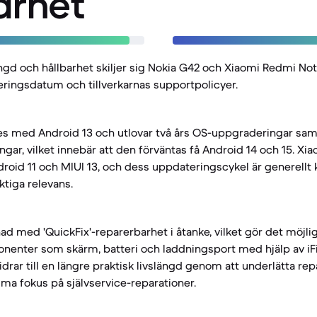
arhet
ängd och hållbarhet skiljer sig Nokia G42 och Xiaomi Redmi Note
eringsdatum och tillverkarnas supportpolicyer.
s med Android 13 och utlovar två års OS-uppgraderingar samt
gar, vilket innebär att den förväntas få Android 14 och 15. Xi
oid 11 och MIUI 13, och dess uppdateringscykel är generellt ko
ktiga relevans.
ad med 'QuickFix'-reparerbarhet i åtanke, vilket gör det möjlig
onenter som skärm, batteri och laddningsport med hjälp av iF
idrar till en längre praktisk livslängd genom att underlätta re
mma fokus på självservice-reparationer.