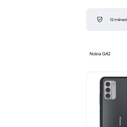
12 månade
Nokia G42