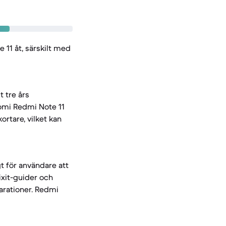
 11 åt, särskilt med
 tre års
aomi Redmi Note 11
rtare, vilket kan
t för användare att
ixit-guider och
parationer. Redmi