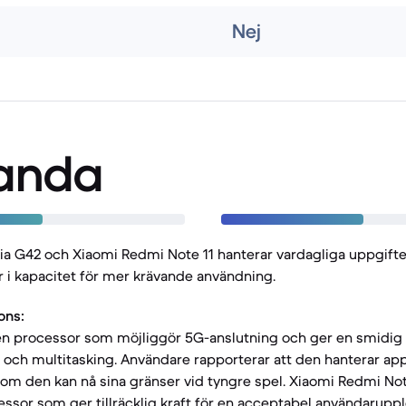
Nej
anda
a G42 och Xiaomi Redmi Note 11 hanterar vardagliga uppgifte
r i kapacitet för mer krävande användning.
ons:
en processor som möjliggör 5G-anslutning och ger en smidig 
r och multitasking. Användare rapporterar att den hanterar ap
 om den kan nå sina gränser vid tyngre spel. Xiaomi Redmi Not
essor som ger tillräcklig kraft för en acceptabel användaruppl