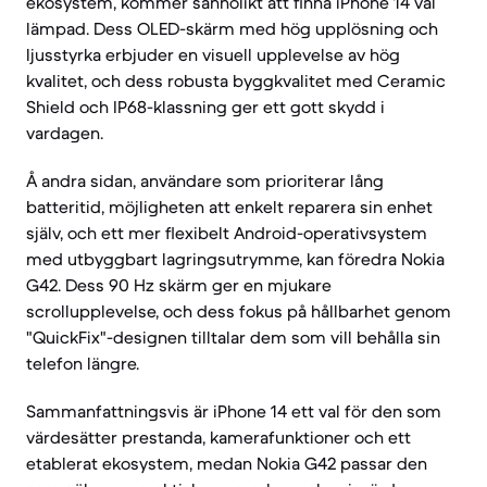
ekosystem, kommer sannolikt att finna iPhone 14 väl
lämpad. Dess OLED-skärm med hög upplösning och
ljusstyrka erbjuder en visuell upplevelse av hög
kvalitet, och dess robusta byggkvalitet med Ceramic
Shield och IP68-klassning ger ett gott skydd i
vardagen.
Å andra sidan, användare som prioriterar lång
batteritid, möjligheten att enkelt reparera sin enhet
själv, och ett mer flexibelt Android-operativsystem
med utbyggbart lagringsutrymme, kan föredra Nokia
G42. Dess 90 Hz skärm ger en mjukare
scrollupplevelse, och dess fokus på hållbarhet genom
"QuickFix"-designen tilltalar dem som vill behålla sin
telefon längre.
Sammanfattningsvis är iPhone 14 ett val för den som
värdesätter prestanda, kamerafunktioner och ett
etablerat ekosystem, medan Nokia G42 passar den