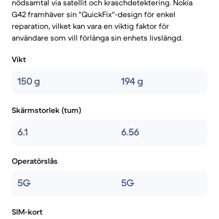
nödsamtal via satellit och kraschdetektering. Nokia
G42 framhäver sin "QuickFix"-design för enkel
reparation, vilket kan vara en viktig faktor för
användare som vill förlänga sin enhets livslängd.
Vikt
150 g
194 g
Skärmstorlek (tum)
6.1
6.56
Operatörslås
5G
5G
SIM-kort