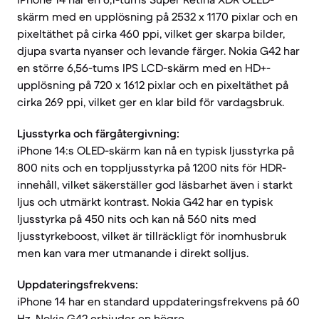
skärm med en upplösning på 2532 x 1170 pixlar och en
pixeltäthet på cirka 460 ppi, vilket ger skarpa bilder,
djupa svarta nyanser och levande färger. Nokia G42 har
en större 6,56-tums IPS LCD-skärm med en HD+-
upplösning på 720 x 1612 pixlar och en pixeltäthet på
cirka 269 ppi, vilket ger en klar bild för vardagsbruk.
Ljusstyrka och färgåtergivning:
iPhone 14:s OLED-skärm kan nå en typisk ljusstyrka på
800 nits och en toppljusstyrka på 1200 nits för HDR-
innehåll, vilket säkerställer god läsbarhet även i starkt
ljus och utmärkt kontrast. Nokia G42 har en typisk
ljusstyrka på 450 nits och kan nå 560 nits med
ljusstyrkeboost, vilket är tillräckligt för inomhusbruk
men kan vara mer utmanande i direkt solljus.
Uppdateringsfrekvens:
iPhone 14 har en standard uppdateringsfrekvens på 60
Hz. Nokia G42 erbjuder en högre