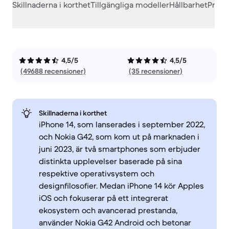
Skillnaderna i korthet
Tillgängliga modeller
Hållbarhet
Prest
4,5/5
4,5/5
(49688 recensioner)
(35 recensioner)
Skillnaderna i korthet
iPhone 14, som lanserades i september 2022,
och Nokia G42, som kom ut på marknaden i
juni 2023, är två smartphones som erbjuder
distinkta upplevelser baserade på sina
respektive operativsystem och
designfilosofier. Medan iPhone 14 kör Apples
iOS och fokuserar på ett integrerat
ekosystem och avancerad prestanda,
använder Nokia G42 Android och betonar