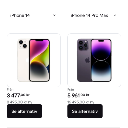
iPhone 14
iPhone 14 Pro Max
Från
Från
Pris för rekonditionerad produkt:
Pris för rekonditionerad produkt:
3 477
5 961
,00
kr
,00
kr
Jämfört med nypris 8 495,00 kr
Jämfört med nypri
8 495,00 kr
ny
16 495,00 kr
ny
Se alternativ
Se alternativ