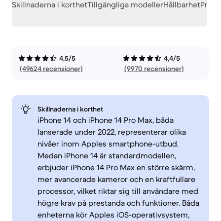
Skillnaderna i korthet
Tillgängliga modeller
Hållbarhet
Prest
4,5/5
4,4/5
(49624 recensioner)
(9970 recensioner)
Skillnaderna i korthet
iPhone 14 och iPhone 14 Pro Max, båda
lanserade under 2022, representerar olika
nivåer inom Apples smartphone-utbud.
Medan iPhone 14 är standardmodellen,
erbjuder iPhone 14 Pro Max en större skärm,
mer avancerade kameror och en kraftfullare
processor, vilket riktar sig till användare med
högre krav på prestanda och funktioner. Båda
enheterna kör Apples iOS-operativsystem,