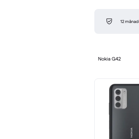
12 månade
Nokia G42