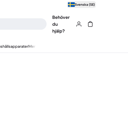
Svenska (SE)
Behöver
du
hjälp?
shållsapparater
Mer