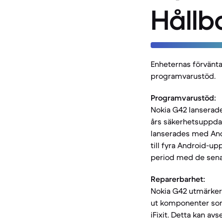
Hållb
Enheternas förväntad
programvarustöd.
Programvarustöd:
Nokia G42 lanserad
års säkerhetsuppdat
lanserades med Andr
till fyra Android-up
period med de sena
Reparerbarhet:
Nokia G42 utmärker 
ut komponenter som 
iFixit. Detta kan av