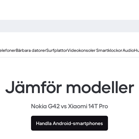
elefoner
Bärbara datorer
Surfplattor
Videokonsoler
Smartklockor
Audio
Hu
Jämför modeller
Nokia G42 vs Xiaomi 14T Pro
Handla Android-smartphones