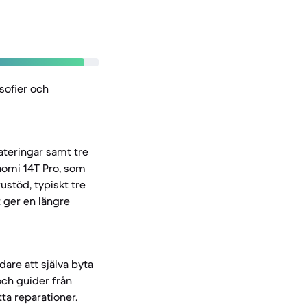
sofier och
teringar samt tre
iaomi 14T Pro, som
stöd, typiskt tre
t ger en längre
are att själva byta
ch guider från
ta reparationer.