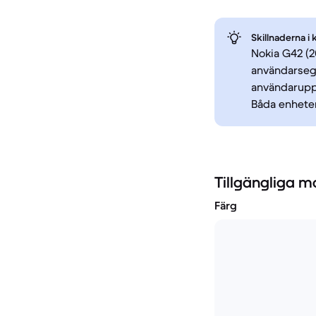
Skillnaderna i 
Nokia G42 (2
användarseg
användaruppl
Båda enheter
Tillgängliga m
Färg