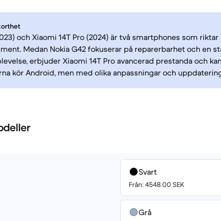
korthet
023) och Xiaomi 14T Pro (2024) är två smartphones som riktar si
ment. Medan Nokia G42 fokuserar på reparerbarhet och en st
evelse, erbjuder Xiaomi 14T Pro avancerad prestanda och ka
na kör Android, men med olika anpassningar och uppdatering
odeller
Svart
Från: 4548.00 SEK
Grå