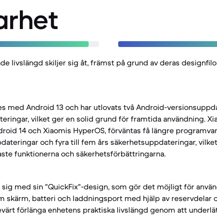
arhet
e livslängd skiljer sig åt, främst på grund av deras designfilo
es med Android 13 och har utlovats två Android-versionsuppda
eringar, vilket ger en solid grund för framtida användning. X
oid 14 och Xiaomis HyperOS, förväntas få längre programvaru
pdateringar och fyra till fem års säkerhetsuppdateringar, vilke
ste funktionerna och säkerhetsförbättringarna.
sig med sin "QuickFix"-design, som gör det möjligt för använd
skärm, batteri och laddningsport med hjälp av reservdelar o
sevärt förlänga enhetens praktiska livslängd genom att underlät