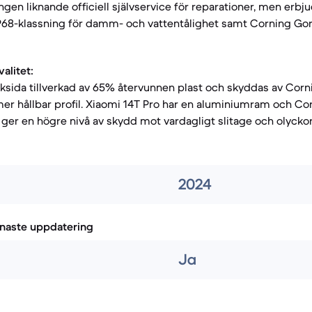
ngen liknande officiell självservice för reparationer, men erbj
68-klassning för damm- och vattentålighet samt Corning Gori
alitet:
ksida tillverkad av 65% återvunnen plast och skyddas av Corni
n mer hållbar profil. Xiaomi 14T Pro har en aluminiumram och Co
 ger en högre nivå av skydd mot vardagligt slitage och olyckor
2024
naste uppdatering
Ja