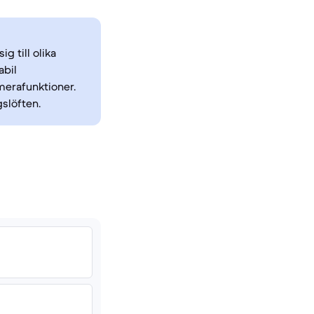
g till olika
abil
merafunktioner.
slöften.