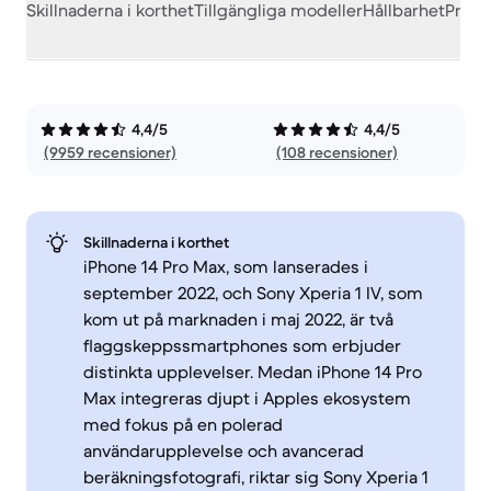
Skillnaderna i korthet
Tillgängliga modeller
Hållbarhet
Prest
4,4/5
4,4/5
(9959 recensioner)
(108 recensioner)
Skillnaderna i korthet
iPhone 14 Pro Max, som lanserades i
september 2022, och Sony Xperia 1 IV, som
kom ut på marknaden i maj 2022, är två
flaggskeppssmartphones som erbjuder
distinkta upplevelser. Medan iPhone 14 Pro
Max integreras djupt i Apples ekosystem
med fokus på en polerad
användarupplevelse och avancerad
beräkningsfotografi, riktar sig Sony Xperia 1