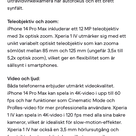
ultravidvinkelkamera har autofokus och ett brett
synfält.
Teleobjektiv och zoom:
iPhone 14 Pro Max inkluderar ett 12 MP teleobjektiv
med 3x optisk zoom. Xperia 1 IV utmärker sig med ett
unikt variabelt optiskt teleobjektiv som kan zooma
sömlöst mellan 85 mm och 125 mm (ungefär 3,5x till
5,2x optisk zoom), vilket ger en flexibilitet som är
sällsynt i smartphones.
Video och ljud:
Båda telefonerna erbjuder utmärkt videokvalitet.
iPhone 14 Pro Max kan spela in 4K-video i upp till 60
fps och har funktioner som Cinematic Mode och
ProRes-video för mer professionella användare. Xperia
1 IV kan spela in 4K-video i 120 fps med alla sina bakre
kameror, vilket är idealiskt för slow-motion-effekter.
Xperia 1 IV har också en 3,5 mm hörlursutgång och