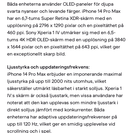
Båda enheterna använder OLED-paneler för djupa
svarta nyanser och levande färger. iPhone 14 Pro Max
har en 6,7-tums Super Retina XDR-skärm med en
upplösning på 2796 x 1290 pixlar och en pixeltäthet på
460 ppi. Sony Xperia 1 IV utmärker sig med en 6,5-
tums 4K HDR OLED-skärm med en upplösning på 3840
x 1644 pixlar och en pixeltäthet på 643 ppi, vilket ger
en exceptionellt skarp bild.
Ljusstyrka och uppdateringsfrekvens:
iPhone 14 Pro Max erbjuder en imponerande maximal
ljusstyrka på upp till 2000 nits utomhus, vilket
säkerställer utmärkt läsbarhet i starkt solljus. Xperia 1
IV:s skärm är också ljusstark, men vissa användare har
noterat att den kan upplevas som mindre ljusstark i
direkt solljus jämfört med konkurrenter. Båda
enheterna har adaptiva uppdateringsfrekvenser på
upp till 120 Hz, vilket ger en smidig upplevelse vid
scrollning och i spel.