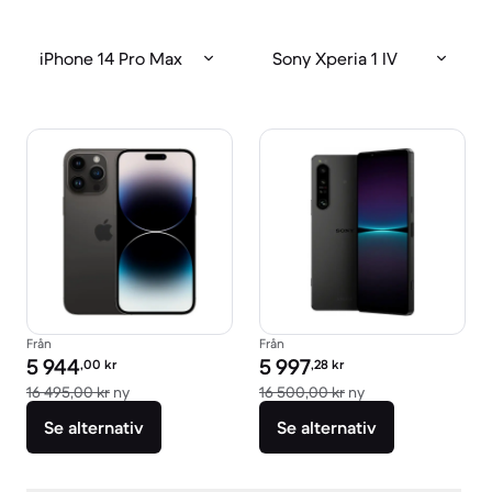
iPhone 14 Pro Max
Sony Xperia 1 IV
Från
Från
Pris för rekonditionerad produkt:
Pris för rekonditionerad produkt:
5 944
5 997
,00
kr
,28
kr
Jämfört med nypris 16 495,00 kr
Jämfört med nypri
16 495,00 kr
ny
16 500,00 kr
ny
Se alternativ
Se alternativ