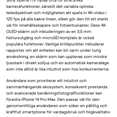
Sony Xperia 1 IV hyllas ofta för sina unika
kamerafunktioner, särskilt det variabla optiska
teleobjektivet och möjligheten att spela in 4K-video i
120 fps på alla bakre linser, vilket gör den till ett starkt
val för innehållsskapare och fotoentusiaster. Dess 4K
OLED-skärm och inkluderingen av en 3,5 mm
hörlursutgång och microSD-kortplats är också
populära funktioner. Vanliga kritikpunkter inkluderar
rapporter om att enheten kan bli varm under tung
användning, en skärm som kan upplevas som mindre
ljusstark i direkt solljus och en automatisk kameraläge
som inte alltid är lika intuitivt som hos konkurrenterna.
Användare som prioriterar ett intuitivt och
sammanhängande ekosystem, konsekvent prestanda
och avancerade beräkningsfotografifunktioner kan
föredra iPhone 14 Pro Max. Den passar väl för den
genomsnittliga användaren som söker en pålitlig och
kraftfull smartphone för vardagsbruk och högkvalitativ