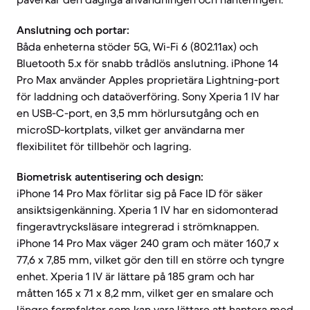
Anslutning och portar:
Båda enheterna stöder 5G, Wi-Fi 6 (802.11ax) och
Bluetooth 5.x för snabb trådlös anslutning. iPhone 14
Pro Max använder Apples proprietära Lightning-port
för laddning och dataöverföring. Sony Xperia 1 IV har
en USB-C-port, en 3,5 mm hörlursutgång och en
microSD-kortplats, vilket ger användarna mer
flexibilitet för tillbehör och lagring.
Biometrisk autentisering och design:
iPhone 14 Pro Max förlitar sig på Face ID för säker
ansiktsigenkänning. Xperia 1 IV har en sidomonterad
fingeravtrycksläsare integrerad i strömknappen.
iPhone 14 Pro Max väger 240 gram och mäter 160,7 x
77,6 x 7,85 mm, vilket gör den till en större och tyngre
enhet. Xperia 1 IV är lättare på 185 gram och har
måtten 165 x 71 x 8,2 mm, vilket ger en smalare och
längre formfaktor som kan vara lättare att hantera med