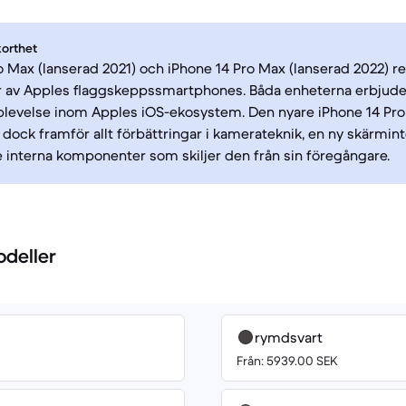
korthet
o Max (lanserad 2021) och iPhone 14 Pro Max (lanserad 2022) r
r av Apples flaggskeppssmartphones. Båda enheterna erbjude
evelse inom Apples iOS-ekosystem. Den nyare iPhone 14 Pr
 dock framför allt förbättringar i kamerateknik, en ny skärmin
interna komponenter som skiljer den från sin föregångare.
odeller
rymdsvart
Från: 5939.00 SEK