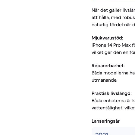
När det gäller livs
att hålla, med robu
naturlig fördel när 
Mjukvarustöd:
iPhone 14 Pro Max f
vilket ger den en f
Reparerbarhet:
Båda modellerna har
utmanande.
Praktisk livslängd:
Båda enheterna är 
vattentålighet, vilke
Lanseringsår