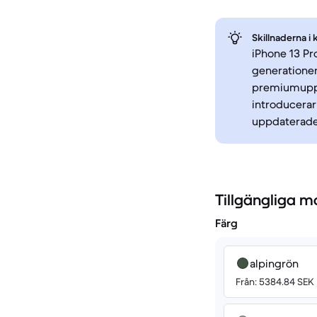
Skillnaderna i 
iPhone 13 Pr
generatione
premiumuppl
introducerar
uppdaterade 
Tillgängliga m
Färg
alpingrön
Från: 5384.84 SEK