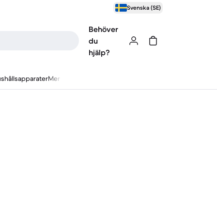
Svenska (SE)
Behöver
du
hjälp?
shållsapparater
Mer