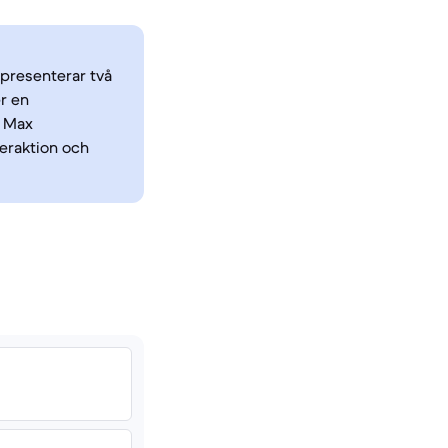
epresenterar två
r en
o Max
teraktion och