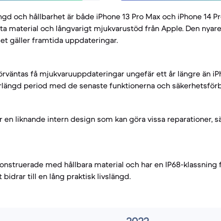
längd och hållbarhet är både iPhone 13 Pro Max och iPhone 14 
sta material och långvarigt mjukvarustöd från Apple. Den nyar
det gäller framtida uppdateringar.
örväntas få mjukvaruuppdateringar ungefär ett år längre än iP
örlängd period med de senaste funktionerna och säkerhetsförb
 en liknande intern design som kan göra vissa reparationer, sär
konstruerade med hållbara material och har en IP68-klassning
t bidrar till en lång praktisk livslängd.