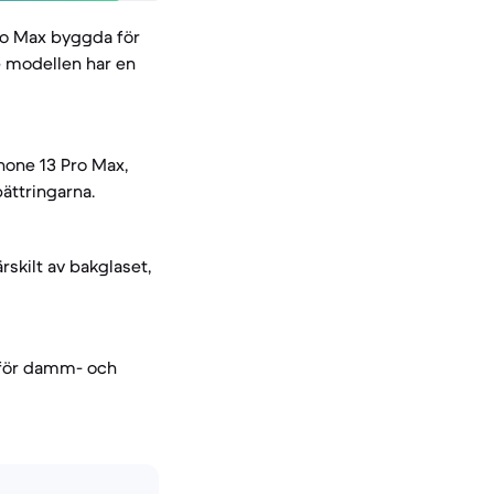
Pro Max byggda för
e modellen har en
hone 13 Pro Max,
ättringarna.
skilt av bakglaset,
 för damm- och