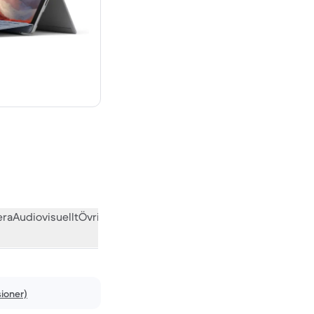
ra
Audiovisuellt
Övrigt
Vad andra användare tycker
sioner)