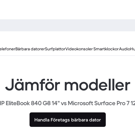
elefoner
Bärbara datorer
Surfplattor
Videokonsoler
Smartklockor
Audio
Hu
Jämför modeller
P EliteBook 840 G8 14" vs Microsoft Surface Pro 7 1
Handla Företags bärbara dator