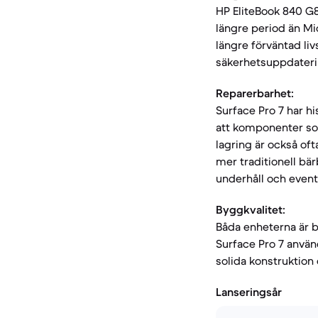
HP EliteBook 840 G
längre period än Mi
längre förväntad li
säkerhetsuppdateri
Reparerbarhet:
Surface Pro 7 har his
att komponenter som
lagring är också of
mer traditionell bär
underhåll och event
Byggkvalitet:
Båda enheterna är 
Surface Pro 7 anvä
solida konstruktion
Lanseringsår