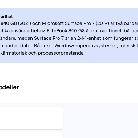
korthet
 840 G8 (2021) och Microsoft Surface Pro 7 (2019) är två bärb
ll olika användarbehov. EliteBook 840 G8 är en traditionell bärb
vändare, medan Surface Pro 7 är en 2-i-1-enhet som fungerar
ch bärbar dator. Båda kör Windows-operativsystemet, men skilje
skärmstorlek och processorprestanda.
odeller