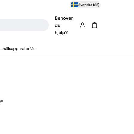
Svenska (SE)
Behöver
du
hjälp?
shållsapparater
Mer
2"