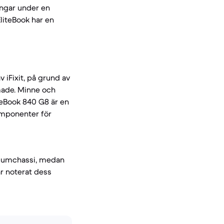
ingar under en
liteBook har en
v iFixit, på grund av
made. Minne och
teBook 840 G8 är en
komponenter för
niumchassi, medan
r noterat dess