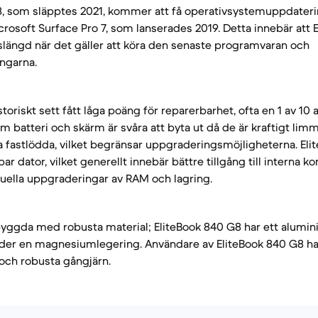
8, som släpptes 2021, kommer att få operativsystemuppdater
crosoft Surface Pro 7, som lanserades 2019. Detta innebär att E
vslängd när det gäller att köra den senaste programvaran och
ngarna.
toriskt sett fått låga poäng för reparerbarhet, ofta en 1 av 10 a
 batteri och skärm är svåra att byta ut då de är kraftigt lim
ta fastlödda, vilket begränsar uppgraderingsmöjligheterna. Eli
bar dator, vilket generellt innebär bättre tillgång till interna 
uella uppgraderingar av RAM och lagring.
byggda med robusta material; EliteBook 840 G8 har ett alumi
nder en magnesiumlegering. Användare av EliteBook 840 G8 ha
 och robusta gångjärn.