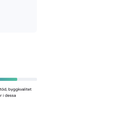
stöd, byggkvalitet
r i dessa