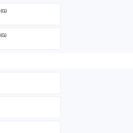
 (G)
 (G)