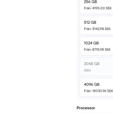
256 GB
Från: 4195.00 SEK
512 GB
Från: 5142.98 SEK
1024 GB
Från: 8715.98 SEK
2048 GB
Såld
4096 GB
Från: 15030.96 SE
Processor