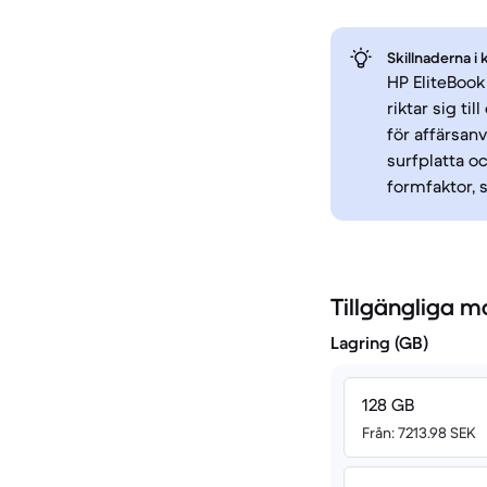
Skillnaderna i 
HP EliteBook
riktar sig ti
för affärsan
surfplatta o
formfaktor, 
Tillgängliga m
Lagring (GB)
128 GB
Från: 7213.98 SEK