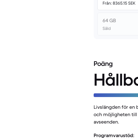
Från: 8365.15 SEK
64 GB
Såld
Poäng
Hållb
Livslängden för en 
och möjligheten till
avseenden.
Programvarustöd: