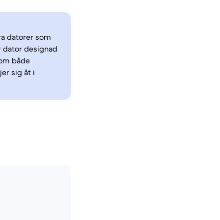
ara datorer som
ar dator designad
 som både
r sig åt i