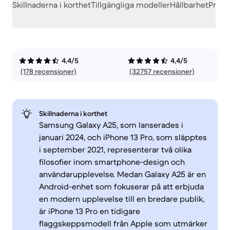
Skillnaderna i korthet
Tillgängliga modeller
Hållbarhet
Prest
4,4/5
4,4/5
(178 recensioner)
(32757 recensioner)
Skillnaderna i korthet
Samsung Galaxy A25, som lanserades i
januari 2024, och iPhone 13 Pro, som släpptes
i september 2021, representerar två olika
filosofier inom smartphone-design och
användarupplevelse. Medan Galaxy A25 är en
Android-enhet som fokuserar på att erbjuda
en modern upplevelse till en bredare publik,
är iPhone 13 Pro en tidigare
flaggskeppsmodell från Apple som utmärker