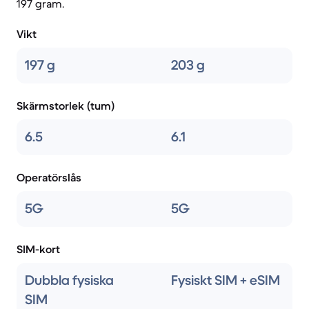
197 gram.
Vikt
197 g
203 g
Skärmstorlek (tum)
6.5
6.1
Operatörslås
5G
5G
SIM-kort
Dubbla fysiska
Fysiskt SIM + eSIM
SIM