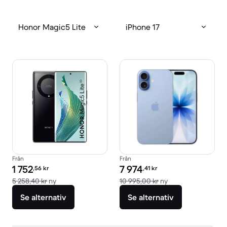
Honor Magic5 Lite
iPhone 17
Från
Från
Pris för rekonditionerad produkt:
Pris för rekonditionerad produkt:
1 752
7 974
,56
kr
,41
kr
Jämfört med nypris 5 258,40 kr
Jämfört med nypri
5 258,40 kr
ny
10 995,00 kr
ny
Se alternativ
Se alternativ