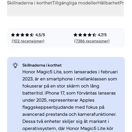
Skillnaderna i korthet
Tillgängliga modeller
Hållbarhet
Prest
4,5/5
4,7/5
(102 recensioner)
(7386 recensioner)
Skillnaderna i korthet
Honor Magic5 Lite, som lanserades i februari
2023, är en smartphone i mellanklassen som
fokuserar på en stor skärm och lång
batteritid. iPhone 17, som förväntas lanseras
under 2025, representerar Apples
flaggskeppserbjudande med fokus på
avancerad prestanda och kamerafunktioner.
Dessa två enheter skiljer sig åt markant i
operativsystem, där Honor Magic5 Lite kör