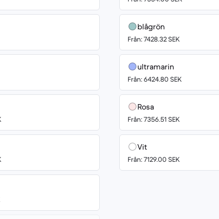
blågrön
Från: 7428.32 SEK
ultramarin
Från: 6424.80 SEK
Rosa
K
Från: 7356.51 SEK
Vit
K
Från: 7129.00 SEK
K