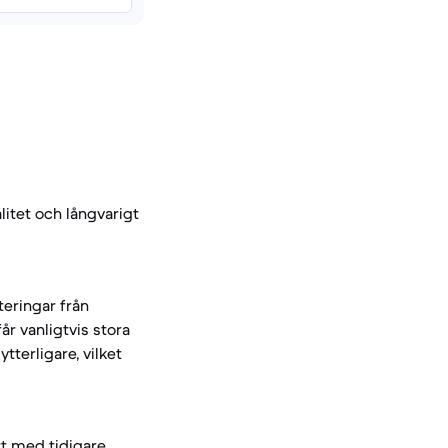
itet och långvarigt
teringar från
år vanligtvis stora
tterligare, vilket
rt med tidigare