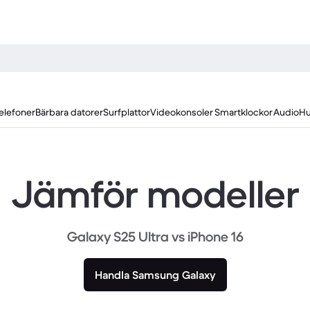
elefoner
Bärbara datorer
Surfplattor
Videokonsoler
Smartklockor
Audio
Hu
Jämför modeller
Galaxy S25 Ultra vs iPhone 16
Handla Samsung Galaxy