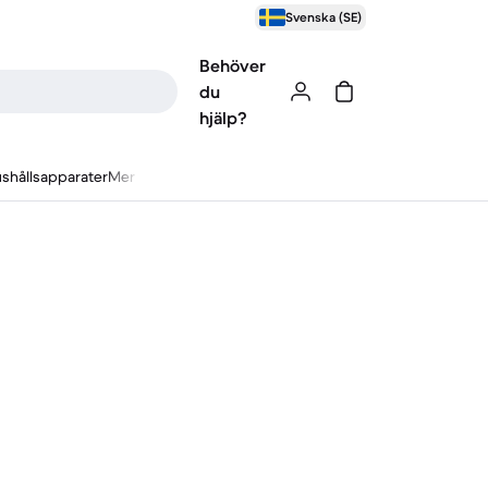
Svenska (SE)
Behöver
du
hjälp?
shållsapparater
Mer