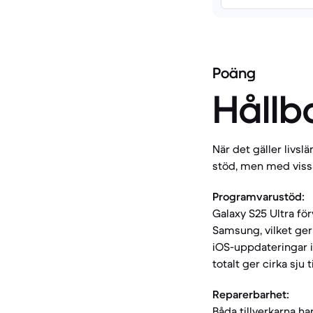
Poäng
Hållb
När det gäller livs
stöd, men med vissa 
Programvarustöd:
Galaxy S25 Ultra fö
Samsung, vilket ger 
iOS-uppdateringar i 
totalt ger cirka sju t
Reparerbarhet:
Båda tillverkarna ha