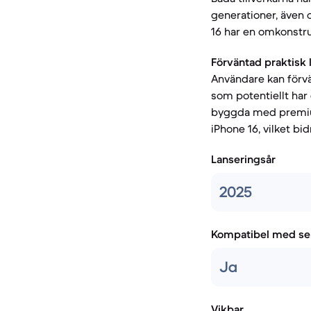
generationer, även 
16 har en omkonstru
Förväntad praktisk 
Användare kan förvä
som potentiellt har 
byggda med premium
iPhone 16, vilket bidr
Lanseringsår
2025
Kompatibel med se
Ja
Vikbar