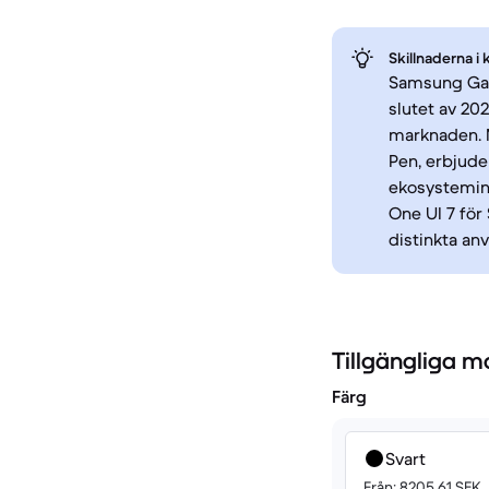
Skillnaderna i 
Samsung Gala
slutet av 2
marknaden. M
Pen, erbjude
ekosystemint
One UI 7 för
distinkta an
Tillgängliga m
Färg
Svart
Från: 8205.61 SEK