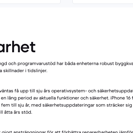
arhet
längd och programvarustöd har båda enheterna robust byggkval
skillnader i tidslinjer.
rväntas få upp till sju års operativsystem- och säkerhetsuppda
en lång period av aktuella funktioner och säkerhet. iPhone 16 f
fem till sju år, med säkerhetsuppdateringar som sträcker sig y
ill åtta års stöd.
r gjort ansträngningar för att förbättra reparerbarheten jämfö