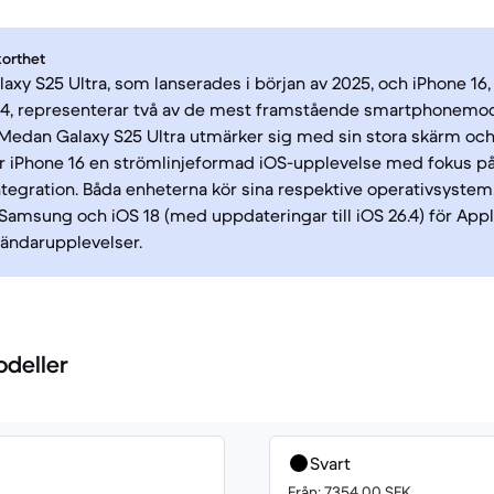
korthet
xy S25 Ultra, som lanserades i början av 2025, och iPhone 16,
024, representerar två av de mest framstående smartphonemod
edan Galaxy S25 Ultra utmärker sig med sin stora skärm och
r iPhone 16 en strömlinjeformad iOS-upplevelse med fokus p
egration. Båda enheterna kör sina respektive operativsystem
 Samsung och iOS 18 (med uppdateringar till iOS 26.4) för Apple
vändarupplevelser.
odeller
Svart
Från: 7354.00 SEK