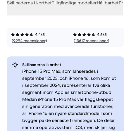
Skillnaderna i korthet
Tillgängliga modeller
Hållbarhet
Prest
4,4/5
4,6/5
(9994 recensioner)
(13617 recensioner)
Skillnaderna i korthet
iPhone 15 Pro Max, som lanserades i
september 2023, och iPhone 16, som kom ut
i september 2024, representerar två olika
segment inom Apples smartphone-utbud.
Medan iPhone 15 Pro Max var flaggskeppet i
sin generation med avancerade funktioner,
är iPhone 16 en nyare standardmodell som
bygger på de senaste framstegen. De delar
samma operativsystem, iOS, men skiljer sig