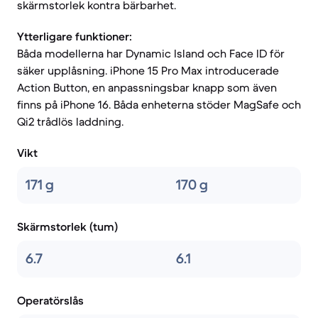
skärmstorlek kontra bärbarhet.
Ytterligare funktioner:
Båda modellerna har Dynamic Island och Face ID för
säker upplåsning. iPhone 15 Pro Max introducerade
Action Button, en anpassningsbar knapp som även
finns på iPhone 16. Båda enheterna stöder MagSafe och
Qi2 trådlös laddning.
Vikt
171 g
170 g
Skärmstorlek (tum)
6.7
6.1
Operatörslås