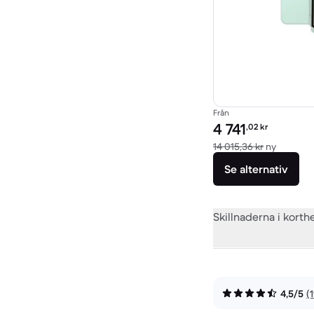
Från
Pris för rekonditionera
4 741
,02
kr
Jämfört 
14 015,36 kr
ny
Se alternativ
Skillnaderna i korth
4,5/5
(