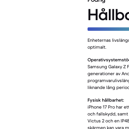
Hållb
Enheternas livsläng
optimalt.
Operativsystemstö
Samsung Galaxy Z Fl
generationer av And
programvarulivsläng
liknande lång period
Fysisk hållbarhet:
iPhone 17 Pro har e
och fallskydd, samt
Victus 2 och en IP4
skärmen kan vara me