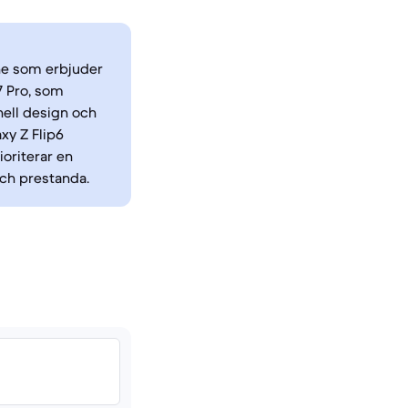
one som erbjuder
 Pro, som
nell design och
xy Z Flip6
oriterar en
ch prestanda.