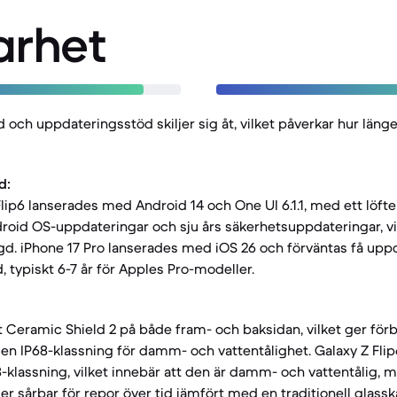
arhet
d och uppdateringsstöd skiljer sig åt, vilket påverkar hur län
d:
ip6 lanserades med Android 14 och One UI 6.1.1, med ett löft
roid OS-uppdateringar och sju års säkerhetsuppdateringar, vi
d. iPhone 17 Pro lanserades med iOS 26 och förväntas få upp
, typiskt 6-7 år för Apples Pro-modeller.
tt Ceramic Shield 2 på både fram- och baksidan, vilket ger för
 en IP68-klassning för damm- och vattentålighet. Galaxy Z Flip6
8-klassning, vilket innebär att den är damm- och vattentålig, 
r sårbar för repor över tid jämfört med en traditionell glass