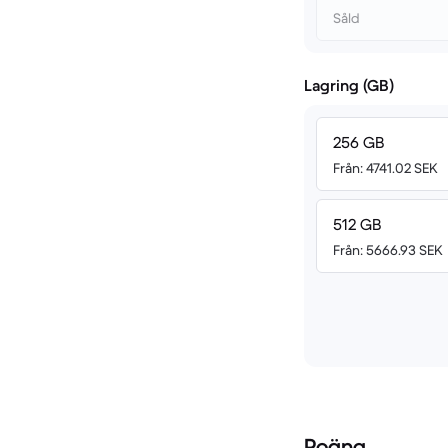
Såld
Lagring (GB)
256 GB
Från: 4741.02 SEK
512 GB
Från: 5666.93 SEK
Poäng