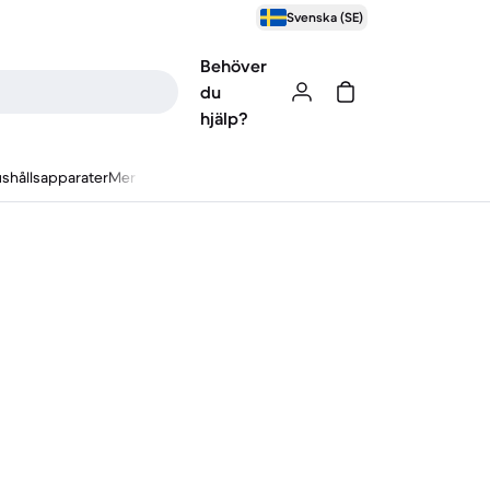
Svenska (SE)
Behöver
du
hjälp?
shållsapparater
Mer