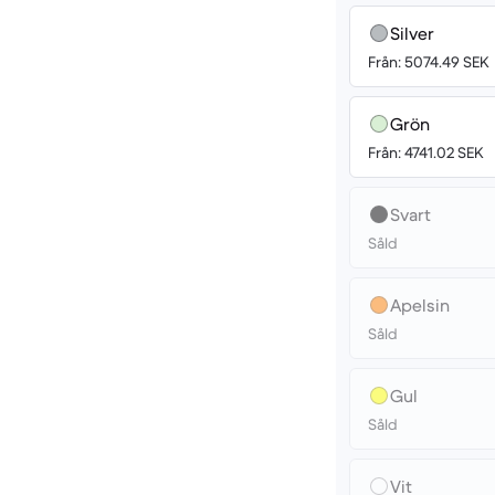
Silver
Från: 5074.49 SEK
Grön
Från: 4741.02 SEK
Svart
Såld
Apelsin
Såld
Gul
Såld
Vit