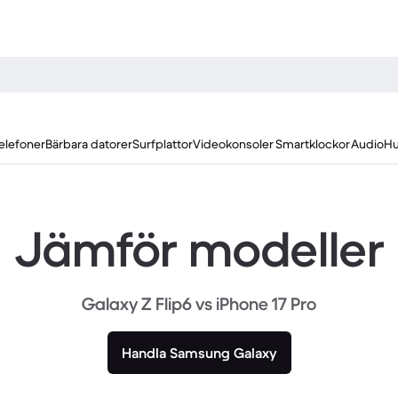
elefoner
Bärbara datorer
Surfplattor
Videokonsoler
Smartklockor
Audio
Hu
Jämför modeller
Galaxy Z Flip6 vs iPhone 17 Pro
Handla Samsung Galaxy