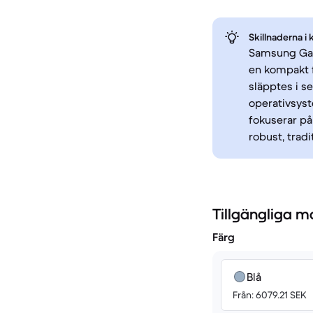
Skillnaderna i 
Samsung Gala
en kompakt 
släpptes i s
operativsyst
fokuserar på
robust, tra
Tillgängliga m
Färg
Blå
Från: 6079.21 SEK