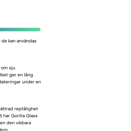
ge de kan användas
e om sju
lket ger en lång
dateringar under en
bättrad reptålighet
 har Gorilla Glass
men den vikbara
kärm.