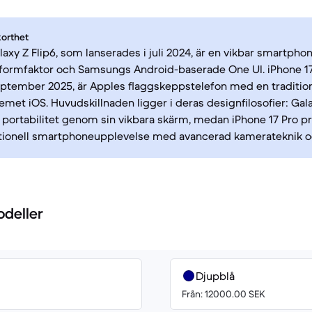
korthet
xy Z Flip6, som lanserades i juli 2024, är en vikbar smartph
formfaktor och Samsungs Android-baserade One UI. iPhone 17
eptember 2025, är Apples flaggskeppstelefon med en traditio
emet iOS. Huvudskillnaden ligger i deras designfilosofier: Gala
 portabilitet genom sin vikbara skärm, medan iPhone 17 Pro pri
ditionell smartphoneupplevelse med avancerad kamerateknik o
odeller
Djupblå
Från: 12000.00 SEK