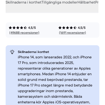
Skillnaderna i korthet
Tillgängliga modeller
Hållbarhet
Prest
4,5/5
4,5/5
(49688 recensioner)
(1691 recensioner)
Skillnaderna i korthet
iPhone 14, som lanserades 2022, och iPhone
17 Pro, som introducerades 2025,
representerar olika generationer av Apples
smartphones. Medan iPhone 14 erbjuder en
solid grund med beprövad prestanda, tar
iPhone 17 Pro steget längre med betydande
uppgraderingar inom prestanda,
kamerasystem och skärmteknik. Båda
enheterna kör Apples iOS-operativsystem,