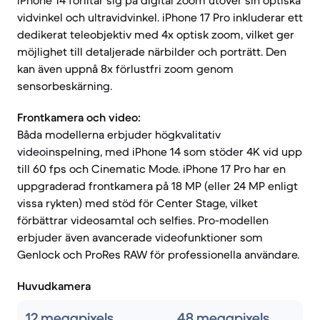
iPhone 14 förlitar sig på digital zoom utöver sin optiska
vidvinkel och ultravidvinkel. iPhone 17 Pro inkluderar ett
dedikerat teleobjektiv med 4x optisk zoom, vilket ger
möjlighet till detaljerade närbilder och porträtt. Den
kan även uppnå 8x förlustfri zoom genom
sensorbeskärning.
Frontkamera och video:
Båda modellerna erbjuder högkvalitativ
videoinspelning, med iPhone 14 som stöder 4K vid upp
till 60 fps och Cinematic Mode. iPhone 17 Pro har en
uppgraderad frontkamera på 18 MP (eller 24 MP enligt
vissa rykten) med stöd för Center Stage, vilket
förbättrar videosamtal och selfies. Pro-modellen
erbjuder även avancerade videofunktioner som
Genlock och ProRes RAW för professionella användare.
Huvudkamera
12 megapixels
48 megapixels