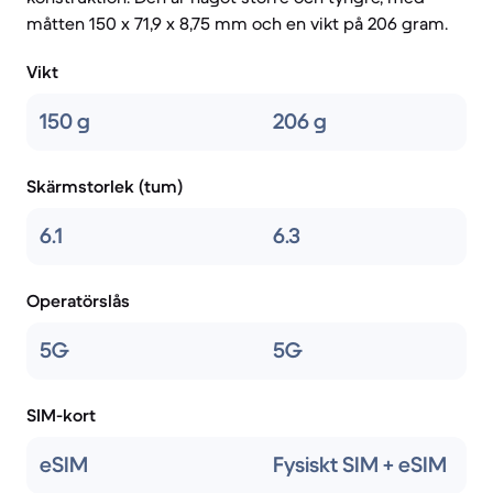
måtten 150 x 71,9 x 8,75 mm och en vikt på 206 gram.
Vikt
150 g
206 g
Skärmstorlek (tum)
6.1
6.3
Operatörslås
5G
5G
SIM-kort
eSIM
Fysiskt SIM + eSIM