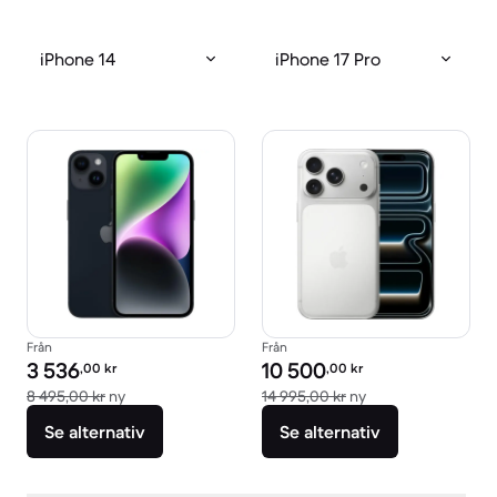
iPhone 14
iPhone 17 Pro
Från
Från
Pris för rekonditionerad produkt:
Pris för rekonditionerad produkt:
3 536
10 500
,00
kr
,00
kr
Jämfört med nypris 8 495,00 kr
Jämfört med nypri
8 495,00 kr
ny
14 995,00 kr
ny
Se alternativ
Se alternativ