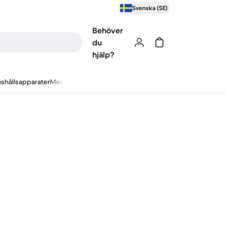
Svenska (SE)
Behöver
du
hjälp?
shållsapparater
Mer