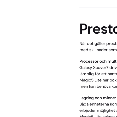
Prest
När det gäller prest
med skillnader som
Processor och multi
Galaxy Xcover7 driv
lämplig för att hant
Magic5 Lite har ock
men kan behöva komp
Lagring och minne:
Båda enheterna komm
erbjuder möjlighet a
Magic5 Lite saknar 