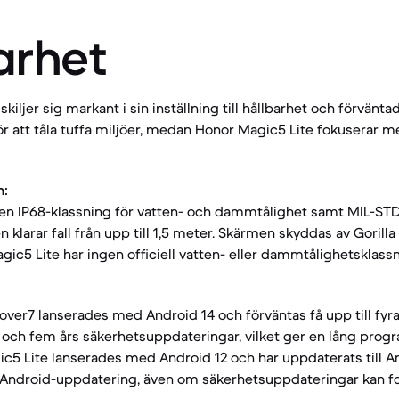
arhet
kiljer sig markant i sin inställning till hållbarhet och förvänta
r att tåla tuffa miljöer, medan Honor Magic5 Lite fokuserar m
n:
en IP68-klassning för vatten- och dammtålighet samt MIL-STD-
n klarar fall från upp till 1,5 meter. Skärmen skyddas av Gorilla
agic5 Lite har ingen officiell vatten- eller dammtålighetsklassn
er7 lanserades med Android 14 och förväntas få upp till fyra
ch fem års säkerhetsuppdateringar, vilket ger en lång progr
gic5 Lite lanserades med Android 12 och har uppdaterats till And
la Android-uppdatering, även om säkerhetsuppdateringar kan for