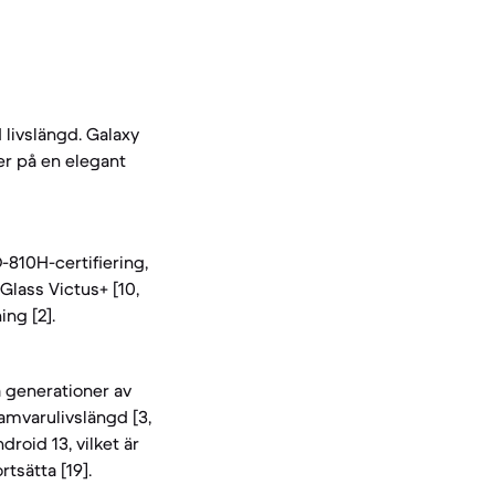
d livslängd. Galaxy
er på en elegant
810H-certifiering,
 Glass Victus+ [10,
ing [2].
 generationer av
amvarulivslängd [3,
roid 13, vilket är
tsätta [19].