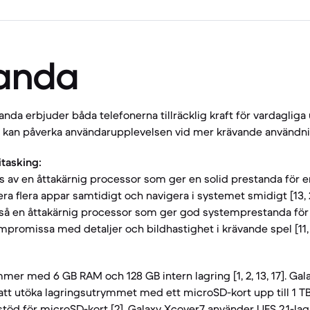
anda
anda erbjuder båda telefonerna tillräcklig kraft för vardaglig
 kan påverka användarupplevelsen vid mer krävande användni
tasking:
s av en åttakärnig processor som ger en solid prestanda för e
era flera appar samtidigt och navigera i systemet smidigt [13, 
så en åttakärnig processor som ger god systemprestanda för 
romissa med detaljer och bildhastighet i krävande spel [11, 
er med 6 GB RAM och 128 GB intern lagring [1, 2, 13, 17]. Gal
tt utöka lagringsutrymmet med ett microSD-kort upp till 1 TB [
stöd för microSD-kort [2]. Galaxy Xcover7 använder UFS 2.1-l