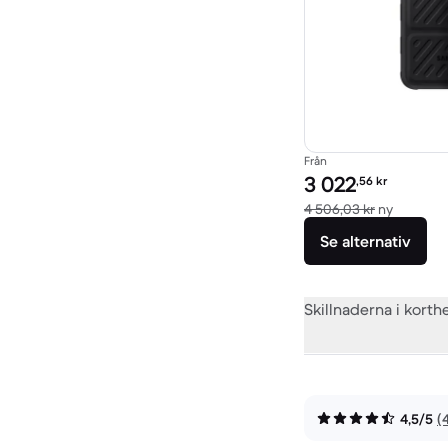
Från
Pris för rekonditionera
3 022
,56
kr
Jämfört 
4 506,03 kr
ny
Se alternativ
Skillnaderna i korth
4,5/5
(