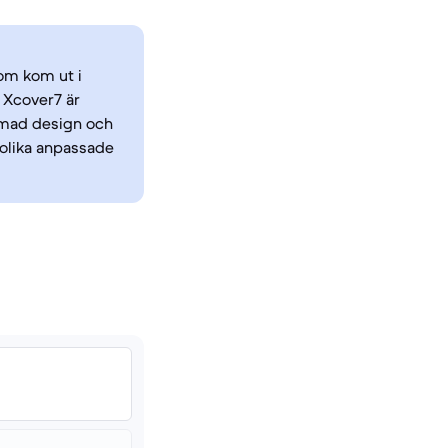
som kom ut i
 Xcover7 är
immad design och
olika anpassade