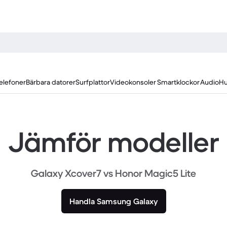
elefoner
Bärbara datorer
Surfplattor
Videokonsoler
Smartklockor
Audio
Hu
Jämför modeller
Galaxy Xcover7 vs Honor Magic5 Lite
Handla Samsung Galaxy