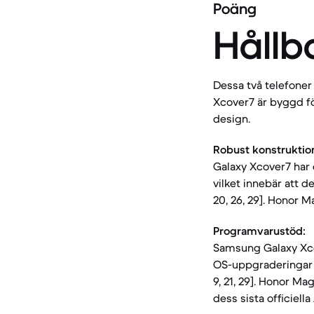
Poäng
Hållb
Dessa två telefoner s
Xcover7 är byggd fö
design.
Robust konstruktio
Galaxy Xcover7 har 
vilket innebär att de
20, 26, 29]. Honor M
Programvarustöd:
Samsung Galaxy Xcov
OS-uppgraderingar o
9, 21, 29]. Honor Ma
dess sista officiel