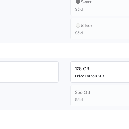
Svart
Såld
Silver
Såld
128 GB
Från: 1747.68 SEK
256 GB
Såld