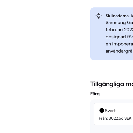
Skillnaderna i 
Samsung Gala
februari 202
designad för
en imponera
användargrän
Tillgängliga m
Färg
Svart
Från: 3022.56 SEK