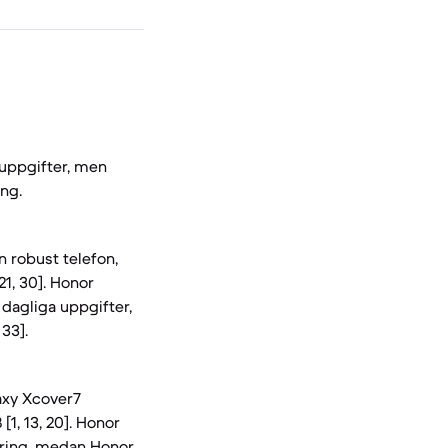
a uppgifter, men
ng.
n robust telefon,
21, 30]. Honor
dagliga uppgifter,
33].
axy Xcover7
1, 13, 20]. Honor
agring, medan Honor