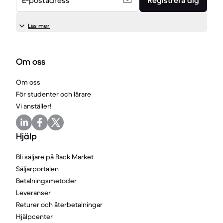
E-postadress
Registrera dig
Läs mer
Om oss
Om oss
För studenter och lärare
Vi anställer!
Hjälp
Bli säljare på Back Market
Säljarportalen
Betalningsmetoder
Leveranser
Returer och återbetalningar
Hjälpcenter