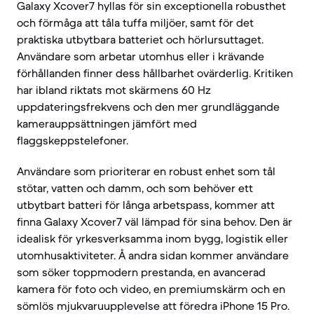
Galaxy Xcover7 hyllas för sin exceptionella robusthet
och förmåga att tåla tuffa miljöer, samt för det
praktiska utbytbara batteriet och hörlursuttaget.
Användare som arbetar utomhus eller i krävande
förhållanden finner dess hållbarhet ovärderlig. Kritiken
har ibland riktats mot skärmens 60 Hz
uppdateringsfrekvens och den mer grundläggande
kamerauppsättningen jämfört med
flaggskeppstelefoner.
Användare som prioriterar en robust enhet som tål
stötar, vatten och damm, och som behöver ett
utbytbart batteri för långa arbetspass, kommer att
finna Galaxy Xcover7 väl lämpad för sina behov. Den är
idealisk för yrkesverksamma inom bygg, logistik eller
utomhusaktiviteter. Å andra sidan kommer användare
som söker toppmodern prestanda, en avancerad
kamera för foto och video, en premiumskärm och en
sömlös mjukvaruupplevelse att föredra iPhone 15 Pro.