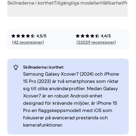
Skillnaderna i korthet
Tillgängliga modeller
Hållbarhet
Prest
4,5/5
4,4/5
(42 recensioner)
(22029 recensioner)
Skillnaderna i korthet
Samsung Galaxy Xcover7 (2024) och iPhone
15 Pro (2023) är två smartphones som riktar
sig till olika användarprofiler. Medan Galaxy
Xcover7 är en robust Android-enhet
designad för krävande miljöer, är iPhone 15
Pro en flaggskeppsmodell med iOS som
fokuserar på avancerad prestanda och
kamerafunktioner.