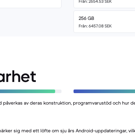
Från: 2654.53 SEK
256 GB
Från: 6457.08 SEK
arhet
d påverkas av deras konstruktion, programvarustöd och hur de 
ärker sig med ett löfte om sju års Android-uppdateringar, vil