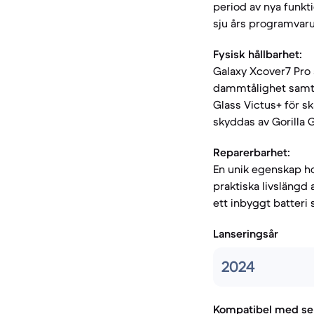
period av nya funk
sju års programvarus
Fysisk hållbarhet:
Galaxy Xcover7 Pro 
dammtålighet samt M
Glass Victus+ för s
skyddas av Gorilla G
Reparerbarhet:
En unik egenskap ho
praktiska livslängd 
ett inbyggt batteri 
Lanseringsår
2024
Kompatibel med se