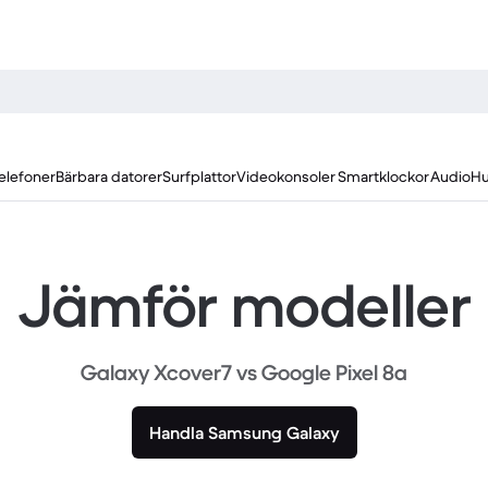
elefoner
Bärbara datorer
Surfplattor
Videokonsoler
Smartklockor
Audio
Hu
Jämför modeller
Galaxy Xcover7 vs Google Pixel 8a
Handla Samsung Galaxy