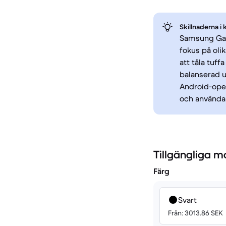
Skillnaderna i 
Samsung Gal
fokus på oli
att tåla tuf
balanserad 
Android-oper
och använda
Tillgängliga m
Färg
Svart
Från: 3013.86 SEK