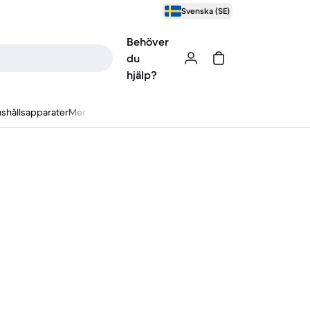
Svenska (SE)
Behöver
du
hjälp?
shållsapparater
Mer