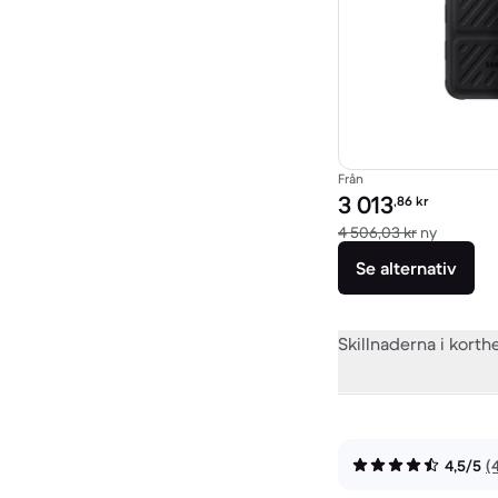
Från
Pris för rekonditionera
3 013
,86
kr
Jämfört 
4 506,03 kr
ny
Se alternativ
Skillnaderna i korth
4,5/5
(