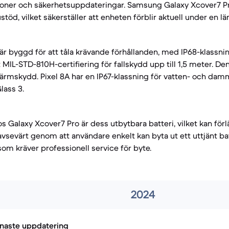
tioner och säkerhetsuppdateringar. Samsung Galaxy Xcover7 P
töd, vilket säkerställer att enheten förblir aktuell under en lä
är byggd för att tåla krävande förhållanden, med IP68-klassnin
IL-STD-810H-certifiering för fallskydd upp till 1,5 meter. Den
kärmskydd. Pixel 8A har en IP67-klassning för vatten- och dam
lass 3.
s Galaxy Xcover7 Pro är dess utbytbara batteri, vilket kan fö
avsevärt genom att användare enkelt kan byta ut ett uttjänt bat
som kräver professionell service för byte.
2024
naste uppdatering