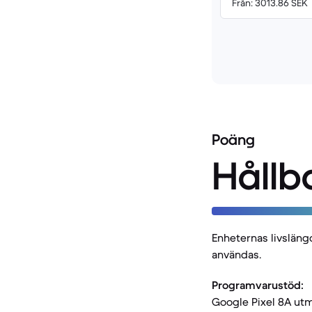
Från: 3013.86 SEK
Poäng
Hållb
Enheternas livsläng
användas.
Programvarustöd:
Google Pixel 8A utm