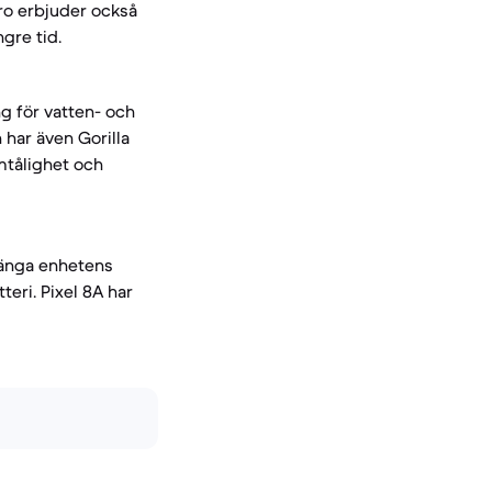
ro erbjuder också
ngre tid.
g för vatten- och
 har även Gorilla
mtålighet och
rlänga enhetens
teri. Pixel 8A har