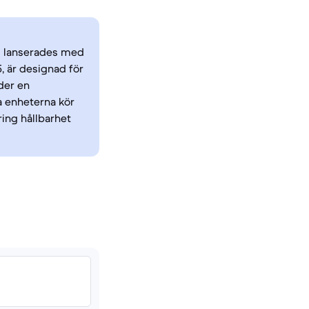
m lanserades med
, är designad för
der en
 enheterna kör
ring hållbarhet