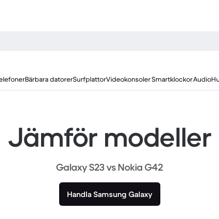
elefoner
Bärbara datorer
Surfplattor
Videokonsoler
Smartklockor
Audio
Hu
Jämför modeller
Galaxy S23 vs Nokia G42
Handla Samsung Galaxy