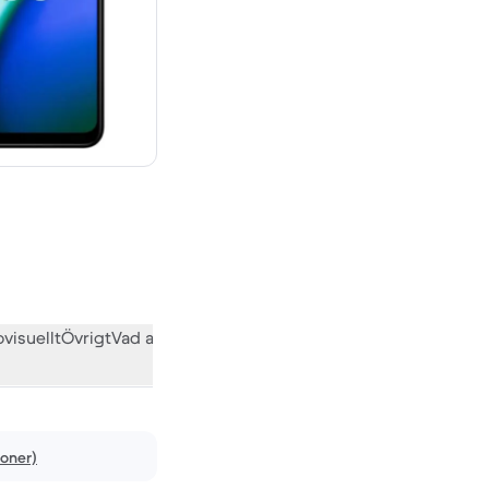
visuellt
Övrigt
Vad andra användare tycker
ioner)