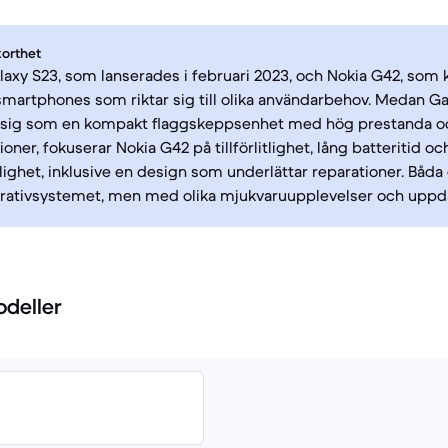
korthet
xy S23, som lanserades i februari 2023, och Nokia G42, som k
 smartphones som riktar sig till olika användarbehov. Medan G
r sig som en kompakt flaggskeppsenhet med hög prestanda o
ner, fokuserar Nokia G42 på tillförlitlighet, lång batteritid oc
ighet, inklusive en design som underlättar reparationer. Båda
rativsystemet, men med olika mjukvaruupplevelser och uppda
odeller