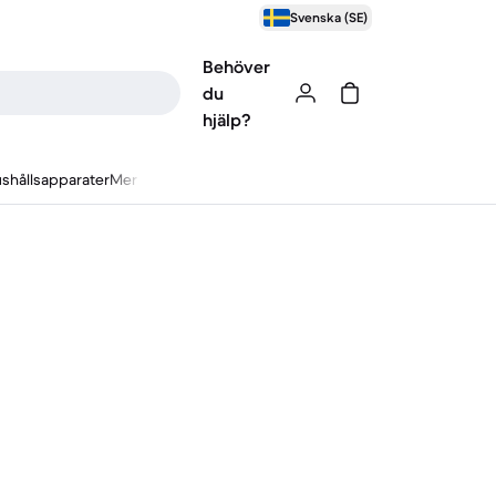
Svenska (SE)
Behöver
du
hjälp?
shållsapparater
Mer