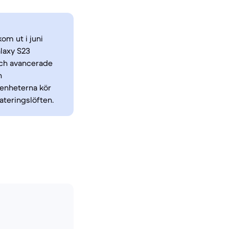
om ut i juni
alaxy S23
ch avancerade
h
 enheterna kör
teringslöften.