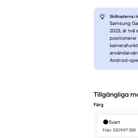
Skillnaderna i 
Samsung Gala
2023, är två
positionera
kamerafunktio
användarvänl
Android-ope
Tillgängliga m
Färg
Svart
Från: 3309.97 SEK