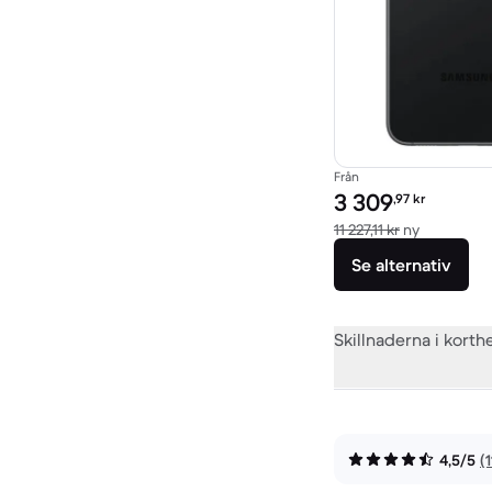
Från
Pris för rekonditionera
3 309
,97
kr
Jämfört me
11 227,11 kr
ny
Se alternativ
Skillnaderna i korth
4,5/5
(