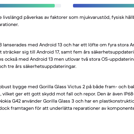
 livslängd påverkas av faktorer som mjukvarustöd, fysisk hål
arationer.
lanserades med Android 13 och har ett löfte om fyra stora A
t sträcker sig till Android 17, samt fem års säkerhetsuppdateri
s också med Android 13 men utlovar två stora OS-uppdateringa
 och tre års säkerhetsuppdateringar.
robust bygge med Gorilla Glass Victus 2 på både fram- och b
vilket ger ett gott skydd mot fall och repor. Den är även IP6
 Nokia G42 använder Gorilla Glass 3 och har en plastkonstrukti
dock framtagen för att underlätta reparationer av komponent