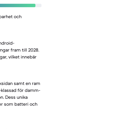
lbarhet och
ndroid-
ngar fram till 2028.
r, vilket innebär
aksidan samt en ram
8-klassad för damm-
on. Dess unika
er som batteri och