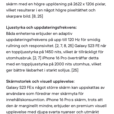
skärm med en högre upplösning på 2622 x 1206 pixlar,
vilket resulterar i en något högre pixeltäthet och
skarpare bild. [8, 25]
Ljusstyrka och uppdateringsfrekvens:
Båda enheterna erbjuder en adaptiv
uppdateringsfrekvens på upp till 120 Hz för smidig
rullning och responsivitet. [2, 7, 8, 25] Galaxy S23 FE når
en toppljusstyrka på 1450 nits, vilket är tillräckligt för
utomhusbruk. [2, 7] iPhone 16 Pro överträffar detta
med en toppljusstyrka på 2000 nits utomhus, vilket
ger bättre läsbarhet i starkt solljus. [25]
Skärmstorlek och visuell upplevelse:
Galaxy S23 FE:s något större skärm kan uppskattas av
användare som föredrar mer skärmyta för
innehållskonsumtion. iPhone 16 Pro:s skärm, trots att
den är marginellt mindre, erbjuder en premium visuell
upplevelse med djupa svarta nyanser och utmärkt