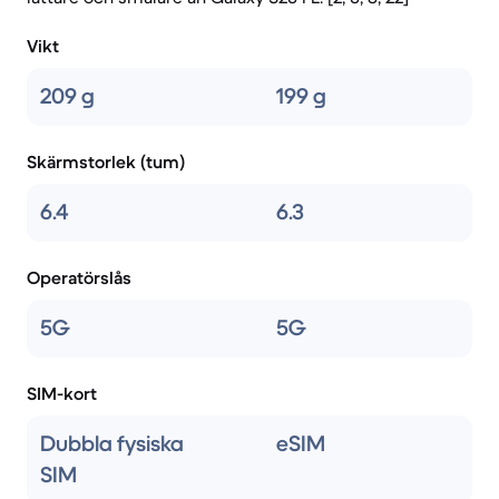
Vikt
209 g
199 g
Skärmstorlek (tum)
6.4
6.3
Operatörslås
5G
5G
SIM-kort
Dubbla fysiska
eSIM
SIM