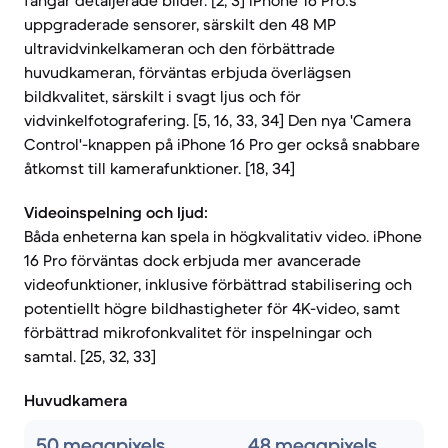
fångar detaljerade bilder. [2, 3] iPhone 16 Pro:s
uppgraderade sensorer, särskilt den 48 MP
ultravidvinkelkameran och den förbättrade
huvudkameran, förväntas erbjuda överlägsen
bildkvalitet, särskilt i svagt ljus och för
vidvinkelfotografering. [5, 16, 33, 34] Den nya 'Camera
Control'-knappen på iPhone 16 Pro ger också snabbare
åtkomst till kamerafunktioner. [18, 34]
Videoinspelning och ljud:
Båda enheterna kan spela in högkvalitativ video. iPhone
16 Pro förväntas dock erbjuda mer avancerade
videofunktioner, inklusive förbättrad stabilisering och
potentiellt högre bildhastigheter för 4K-video, samt
förbättrad mikrofonkvalitet för inspelningar och
samtal. [25, 32, 33]
Huvudkamera
50 megapixels
48 megapixels