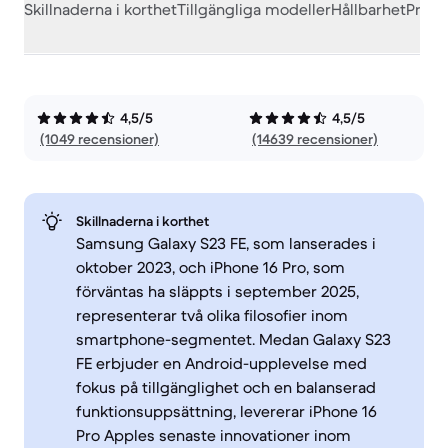
Skillnaderna i korthet
Tillgängliga modeller
Hållbarhet
Prest
4,5/5
4,5/5
(1049 recensioner)
(14639 recensioner)
Skillnaderna i korthet
Samsung Galaxy S23 FE, som lanserades i
oktober 2023, och iPhone 16 Pro, som
förväntas ha släppts i september 2025,
representerar två olika filosofier inom
smartphone-segmentet. Medan Galaxy S23
FE erbjuder en Android-upplevelse med
fokus på tillgänglighet och en balanserad
funktionsuppsättning, levererar iPhone 16
Pro Apples senaste innovationer inom