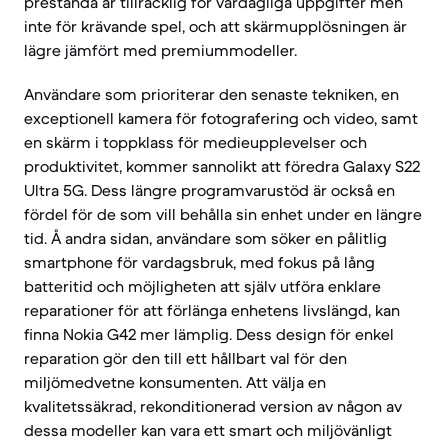
prestanda är tillräcklig för vardagliga uppgifter men
inte för krävande spel, och att skärmupplösningen är
lägre jämfört med premiummodeller.
Användare som prioriterar den senaste tekniken, en
exceptionell kamera för fotografering och video, samt
en skärm i toppklass för medieupplevelser och
produktivitet, kommer sannolikt att föredra Galaxy S22
Ultra 5G. Dess längre programvarustöd är också en
fördel för de som vill behålla sin enhet under en längre
tid. Å andra sidan, användare som söker en pålitlig
smartphone för vardagsbruk, med fokus på lång
batteritid och möjligheten att själv utföra enklare
reparationer för att förlänga enhetens livslängd, kan
finna Nokia G42 mer lämplig. Dess design för enkel
reparation gör den till ett hållbart val för den
miljömedvetne konsumenten. Att välja en
kvalitetssäkrad, rekonditionerad version av någon av
dessa modeller kan vara ett smart och miljövänligt