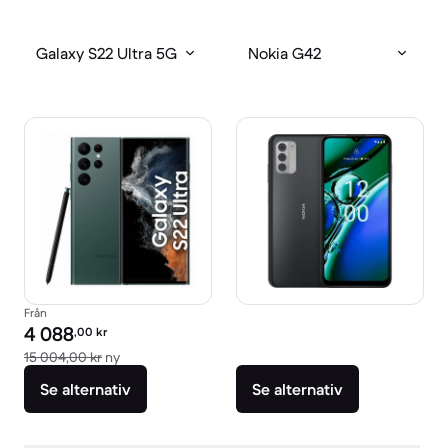
Galaxy S22 Ultra 5G
Nokia G42
Från
Pris för rekonditionerad produkt:
4 088
,00
kr
Jämfört med nypris 15 004,00 kr
15 004,00 kr
ny
Se alternativ
Se alternativ