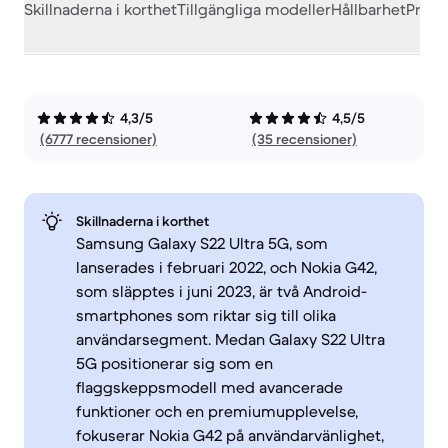
Skillnaderna i korthet
Tillgängliga modeller
Hållbarhet
Prest
4,3/5
4,5/5
(6777 recensioner)
(35 recensioner)
Skillnaderna i korthet
Samsung Galaxy S22 Ultra 5G, som
lanserades i februari 2022, och Nokia G42,
som släpptes i juni 2023, är två Android-
smartphones som riktar sig till olika
användarsegment. Medan Galaxy S22 Ultra
5G positionerar sig som en
flaggskeppsmodell med avancerade
funktioner och en premiumupplevelse,
fokuserar Nokia G42 på användarvänlighet,