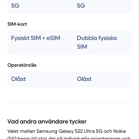
5G
5G
SIM-kort
Fysiskt SIM + eSIM
Dubbla fysiska
SIM
Operatörslås
Olåst
Olåst
Vad andra användare tycker
Valet mellan Samsung Galaxy S22 Ultra 5G och Nokia
G42 beror till stor del på individuella prioriteringar och