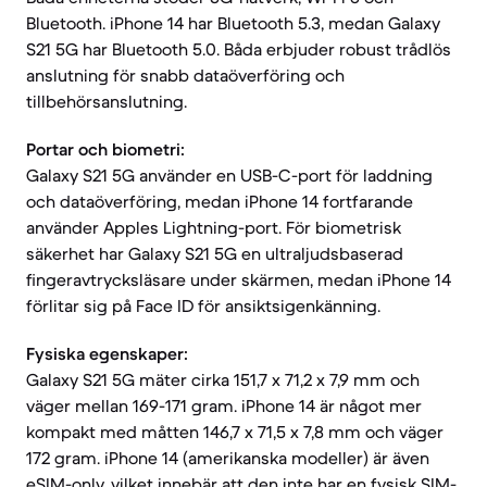
Bluetooth. iPhone 14 har Bluetooth 5.3, medan Galaxy
S21 5G har Bluetooth 5.0. Båda erbjuder robust trådlös
anslutning för snabb dataöverföring och
tillbehörsanslutning.
Portar och biometri:
Galaxy S21 5G använder en USB-C-port för laddning
och dataöverföring, medan iPhone 14 fortfarande
använder Apples Lightning-port. För biometrisk
säkerhet har Galaxy S21 5G en ultraljudsbaserad
fingeravtrycksläsare under skärmen, medan iPhone 14
förlitar sig på Face ID för ansiktsigenkänning.
Fysiska egenskaper:
Galaxy S21 5G mäter cirka 151,7 x 71,2 x 7,9 mm och
väger mellan 169-171 gram. iPhone 14 är något mer
kompakt med måtten 146,7 x 71,5 x 7,8 mm och väger
172 gram. iPhone 14 (amerikanska modeller) är även
eSIM-only, vilket innebär att den inte har en fysisk SIM-