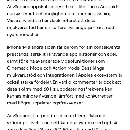
Användare uppskattar dess flexibilitet inom Android-
ekosystemet och möjligheten till mer anpassning.
Vissa användare har dock noterat att dess
mjukvarustöd har en kortare livslängd jämfört med
nyare modeller.
iPhone 14 å andra sidan får beröm för sin konsekventa
prestanda, särskilt i krävande applikationer och spel,
samt för sina avancerade videofunktioner som
Cinematic Mode och Action Mode. Dess långa
mjukvarustöd och integrationen i Apples ekosystem är
också starka fördelar. En vanlig kommentar är dock att
dess skärm med 60 Hz uppdateringsfrekvens kan
kännas mindre flytande jämfört med konkurrenter
med högre uppdateringsfrekvenser.
Användare som prioriterar en extremt flytande
skärmupplevelse och ett kamerasystem med optisk
zoom kan finna Galaxy S21 5G väl lämpad för sina