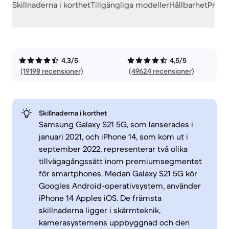
Skillnaderna i korthet
Tillgängliga modeller
Hållbarhet
Prest
4,3/5
4,5/5
(19198 recensioner)
(49624 recensioner)
Skillnaderna i korthet
Samsung Galaxy S21 5G, som lanserades i
januari 2021, och iPhone 14, som kom ut i
september 2022, representerar två olika
tillvägagångssätt inom premiumsegmentet
för smartphones. Medan Galaxy S21 5G kör
Googles Android-operativsystem, använder
iPhone 14 Apples iOS. De främsta
skillnaderna ligger i skärmteknik,
kamerasystemens uppbyggnad och den