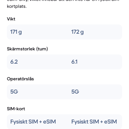
kortplats.
Vikt
171 g
172 g
Skärmstorlek (tum)
6.2
6.1
Operatörslås
5G
5G
SIM-kort
Fysiskt SIM + eSIM
Fysiskt SIM + eSIM