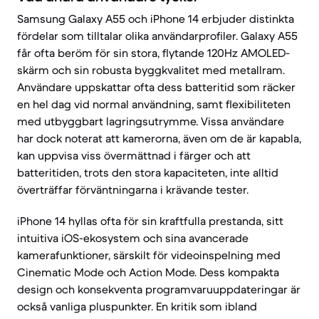
Samsung Galaxy A55 och iPhone 14 erbjuder distinkta
fördelar som tilltalar olika användarprofiler. Galaxy A55
får ofta beröm för sin stora, flytande 120Hz AMOLED-
skärm och sin robusta byggkvalitet med metallram.
Användare uppskattar ofta dess batteritid som räcker
en hel dag vid normal användning, samt flexibiliteten
med utbyggbart lagringsutrymme. Vissa användare
har dock noterat att kamerorna, även om de är kapabla,
kan uppvisa viss övermättnad i färger och att
batteritiden, trots den stora kapaciteten, inte alltid
överträffar förväntningarna i krävande tester.
iPhone 14 hyllas ofta för sin kraftfulla prestanda, sitt
intuitiva iOS-ekosystem och sina avancerade
kamerafunktioner, särskilt för videoinspelning med
Cinematic Mode och Action Mode. Dess kompakta
design och konsekventa programvaruuppdateringar är
också vanliga pluspunkter. En kritik som ibland