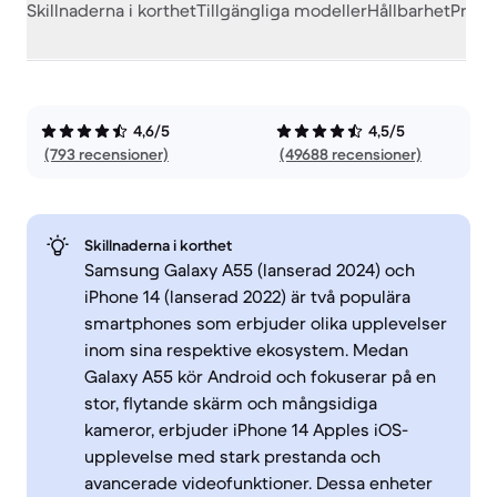
Skillnaderna i korthet
Tillgängliga modeller
Hållbarhet
Prest
4,6/5
4,5/5
(793 recensioner)
(49688 recensioner)
Skillnaderna i korthet
Samsung Galaxy A55 (lanserad 2024) och
iPhone 14 (lanserad 2022) är två populära
smartphones som erbjuder olika upplevelser
inom sina respektive ekosystem. Medan
Galaxy A55 kör Android och fokuserar på en
stor, flytande skärm och mångsidiga
kameror, erbjuder iPhone 14 Apples iOS-
upplevelse med stark prestanda och
avancerade videofunktioner. Dessa enheter