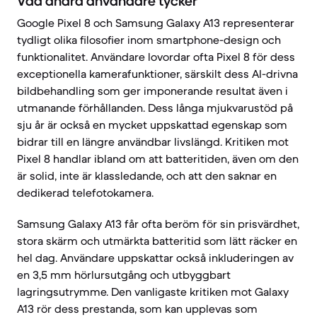
Vad andra användare tycker
Google Pixel 8 och Samsung Galaxy A13 representerar
tydligt olika filosofier inom smartphone-design och
funktionalitet. Användare lovordar ofta Pixel 8 för dess
exceptionella kamerafunktioner, särskilt dess AI-drivna
bildbehandling som ger imponerande resultat även i
utmanande förhållanden. Dess långa mjukvarustöd på
sju år är också en mycket uppskattad egenskap som
bidrar till en längre användbar livslängd. Kritiken mot
Pixel 8 handlar ibland om att batteritiden, även om den
är solid, inte är klassledande, och att den saknar en
dedikerad telefotokamera.
Samsung Galaxy A13 får ofta beröm för sin prisvärdhet,
stora skärm och utmärkta batteritid som lätt räcker en
hel dag. Användare uppskattar också inkluderingen av
en 3,5 mm hörlursutgång och utbyggbart
lagringsutrymme. Den vanligaste kritiken mot Galaxy
A13 rör dess prestanda, som kan upplevas som