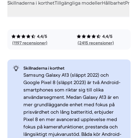
Skillnaderna i korthet
Tillgängliga modeller
Hållbarhet
Prest
4,4/5
4,4/5
(1197 recensioner)
(2415 recensioner)
Skillnaderna i korthet
Samsung Galaxy A13 (släppt 2022) och
Google Pixel 8 (släppt 2023) är två Android-
smartphones som riktar sig till olika
användarsegment. Medan Galaxy A13 är en
mer grundläggande enhet med fokus på
prisvärdhet och lång batteritid, erbjuder
Pixel 8 en mer avancerad upplevelse med
fokus på kamerafunktioner, prestanda och
långsiktigt mjukvarustöd. Båda kör Android-