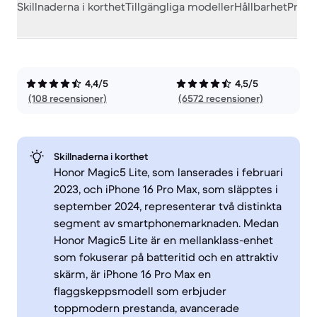
Skillnaderna i korthet
Tillgängliga modeller
Hållbarhet
Prest
4,4/5
4,5/5
(108 recensioner)
(6572 recensioner)
Skillnaderna i korthet
Honor Magic5 Lite, som lanserades i februari
2023, och iPhone 16 Pro Max, som släpptes i
september 2024, representerar två distinkta
segment av smartphonemarknaden. Medan
Honor Magic5 Lite är en mellanklass-enhet
som fokuserar på batteritid och en attraktiv
skärm, är iPhone 16 Pro Max en
flaggskeppsmodell som erbjuder
toppmodern prestanda, avancerade