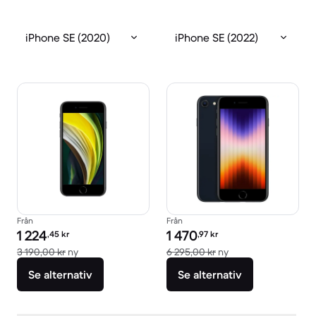
iPhone SE (2020)
iPhone SE (2022)
Från
Från
Pris för rekonditionerad produkt:
Pris för rekonditionerad produkt:
1 224
1 470
,45
kr
,97
kr
Jämfört med nypris 3 190,00 kr
Jämfört med nypris
3 190,00 kr
ny
6 295,00 kr
ny
Se alternativ
Se alternativ