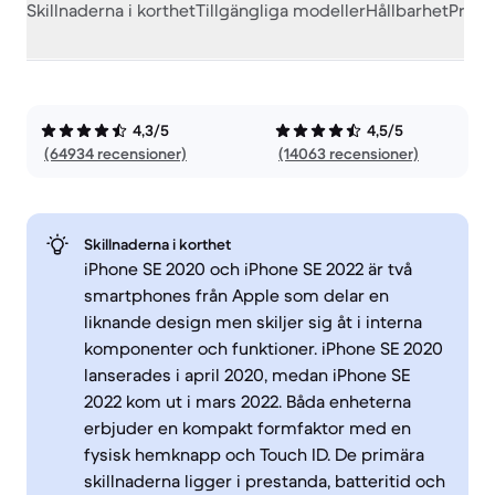
Skillnaderna i korthet
Tillgängliga modeller
Hållbarhet
Prest
4,3/5
4,5/5
(64934 recensioner)
(14063 recensioner)
Skillnaderna i korthet
iPhone SE 2020 och iPhone SE 2022 är två
smartphones från Apple som delar en
liknande design men skiljer sig åt i interna
komponenter och funktioner. iPhone SE 2020
lanserades i april 2020, medan iPhone SE
2022 kom ut i mars 2022. Båda enheterna
erbjuder en kompakt formfaktor med en
fysisk hemknapp och Touch ID. De primära
skillnaderna ligger i prestanda, batteritid och