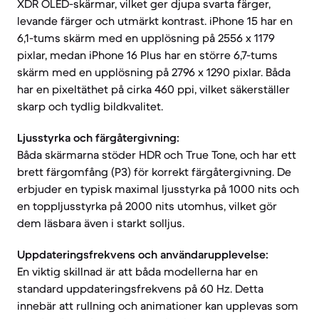
XDR OLED-skärmar, vilket ger djupa svarta färger,
levande färger och utmärkt kontrast. iPhone 15 har en
6,1-tums skärm med en upplösning på 2556 x 1179
pixlar, medan iPhone 16 Plus har en större 6,7-tums
skärm med en upplösning på 2796 x 1290 pixlar. Båda
har en pixeltäthet på cirka 460 ppi, vilket säkerställer
skarp och tydlig bildkvalitet.
Ljusstyrka och färgåtergivning:
Båda skärmarna stöder HDR och True Tone, och har ett
brett färgomfång (P3) för korrekt färgåtergivning. De
erbjuder en typisk maximal ljusstyrka på 1000 nits och
en toppljusstyrka på 2000 nits utomhus, vilket gör
dem läsbara även i starkt solljus.
Uppdateringsfrekvens och användarupplevelse:
En viktig skillnad är att båda modellerna har en
standard uppdateringsfrekvens på 60 Hz. Detta
innebär att rullning och animationer kan upplevas som