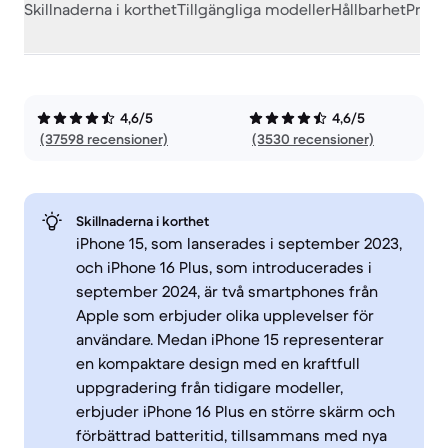
Skillnaderna i korthet
Tillgängliga modeller
Hållbarhet
Prest
4,6/5
4,6/5
(37598 recensioner)
(3530 recensioner)
Skillnaderna i korthet
iPhone 15, som lanserades i september 2023,
och iPhone 16 Plus, som introducerades i
september 2024, är två smartphones från
Apple som erbjuder olika upplevelser för
användare. Medan iPhone 15 representerar
en kompaktare design med en kraftfull
uppgradering från tidigare modeller,
erbjuder iPhone 16 Plus en större skärm och
förbättrad batteritid, tillsammans med nya