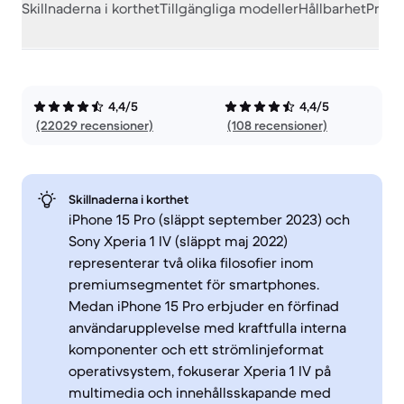
Skillnaderna i korthet
Tillgängliga modeller
Hållbarhet
Prest
4,4/5
4,4/5
(22029 recensioner)
(108 recensioner)
Skillnaderna i korthet
iPhone 15 Pro (släppt september 2023) och
Sony Xperia 1 IV (släppt maj 2022)
representerar två olika filosofier inom
premiumsegmentet för smartphones.
Medan iPhone 15 Pro erbjuder en förfinad
användarupplevelse med kraftfulla interna
komponenter och ett strömlinjeformat
operativsystem, fokuserar Xperia 1 IV på
multimedia och innehållsskapande med