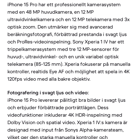
iPhone 15 Pro har ett professionellt kamerasystem
med en 48 MP huvudkamera, en 12 MP
ultravidvinkelkamera och en 12 MP telekamera med 3x
optisk zoom. Den utmärker sig med avancerad
beräkningsfotografi, förbättrad prestanda i svagt ljus
och ProRes-videoinspelning. Sony Xperia 1 IV har ett
trippelkamerasystem med tre 12 MP-sensorer för
huvud-, ultravidvinkel- och en unik variabel optisk
telekamera (85-125 mm). Xperia fokuserar på manuella
kontroller, realtids Eye AF och möjlighet att spela in 4K
120fps video med alla bakre objektiv.
Fotografering i svagt ljus och video:
iPhone 15 Pro levererar pålitligt bra bilder i svagt ljus
och erbjuder förbättrade porträttlägen. Dess
videofunktioner inkluderar 4K HDR-inspelning med
Dolby Vision och spatial video. Xperia 1 IV:s kamera är
designad med input från Sonys Alpha-kamerateam,
vilket ger den starka manuella kontroller och