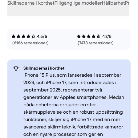
Skillnaderna i korthet
Tillgängliga modeller
Hållbarhet
Prest
4,5/5
4,7/5
(6166 recensioner)
(7473 recensioner)
Skillnaderna i korthet
iPhone 15 Plus, som lanserades i september
2023, och iPhone 17, som introducerades i
september 2025, representerar två
generationer av Apples smartphones. Medan
båda enheterna erbjuder en stor
skärmupplevelse och en robust uppsättning
funktioner, skiljer sig iPhone 17 med en mer
avancerad skärmteknik, förbättrade kameror
och en nyare processor som ger en