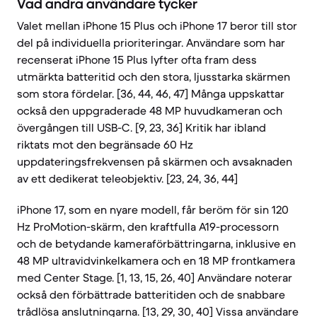
Vad andra användare tycker
Valet mellan iPhone 15 Plus och iPhone 17 beror till stor
del på individuella prioriteringar. Användare som har
recenserat iPhone 15 Plus lyfter ofta fram dess
utmärkta batteritid och den stora, ljusstarka skärmen
som stora fördelar. [36, 44, 46, 47] Många uppskattar
också den uppgraderade 48 MP huvudkameran och
övergången till USB-C. [9, 23, 36] Kritik har ibland
riktats mot den begränsade 60 Hz
uppdateringsfrekvensen på skärmen och avsaknaden
av ett dedikerat teleobjektiv. [23, 24, 36, 44]
iPhone 17, som en nyare modell, får beröm för sin 120
Hz ProMotion-skärm, den kraftfulla A19-processorn
och de betydande kameraförbättringarna, inklusive en
48 MP ultravidvinkelkamera och en 18 MP frontkamera
med Center Stage. [1, 13, 15, 26, 40] Användare noterar
också den förbättrade batteritiden och de snabbare
trådlösa anslutningarna. [13, 29, 30, 40] Vissa användare