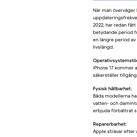
När man överväger 
uppdateringsfrekve
2022, har redan fåt
betydande period fr
en längre period av
livslängd.
Operativsystemstö
iPhone 17 kommer at
säkerställer tillgån
Fysisk hållbarhet:
Båda modellerna ha
vatten- och dammtål
erbjuda förbättrat s
Reparerbarhet:
Apple strävar efter