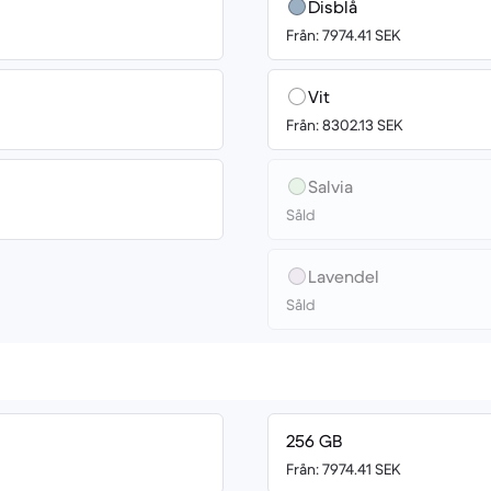
Disblå
Från: 7974.41 SEK
Vit
Från: 8302.13 SEK
Salvia
Såld
Lavendel
Såld
256 GB
Från: 7974.41 SEK