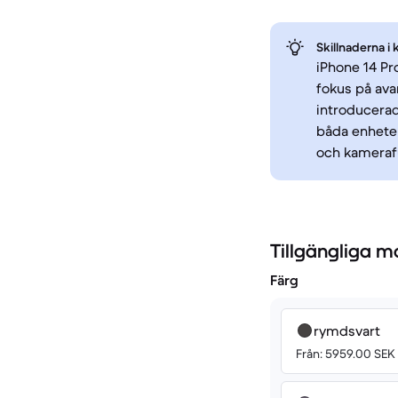
Skillnaderna i 
iPhone 14 P
fokus på ava
introducerad
båda enheter
och kamerafu
Tillgängliga m
Färg
rymdsvart
Från: 5959.00 SEK