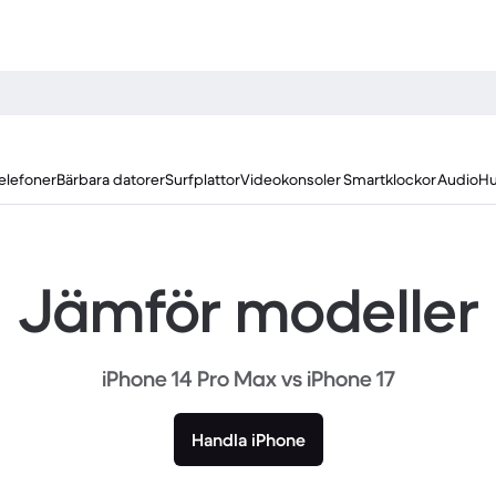
elefoner
Bärbara datorer
Surfplattor
Videokonsoler
Smartklockor
Audio
Hu
Jämför modeller
iPhone 14 Pro Max vs iPhone 17
Handla iPhone