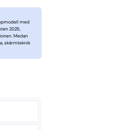
toppmodell med
sten 2025,
tionen. Medan
da, skärmteknik