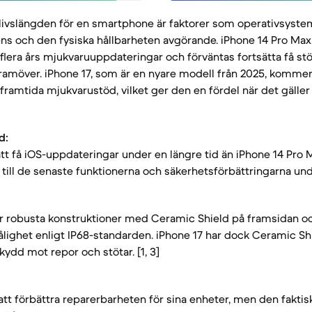
livslängden för en smartphone är faktorer som operativsyste
ns och den fysiska hållbarheten avgörande. iPhone 14 Pro Max
t flera års mjukvaruuppdateringar och förväntas fortsätta få s
amöver. iPhone 17, som är en nyare modell från 2025, kommer n
 framtida mjukvarustöd, vilket ger den en fördel när det gäll
d:
t få iOS-uppdateringar under en längre tid än iPhone 14 Pro M
g till de senaste funktionerna och säkerhetsförbättringarna unde
r robusta konstruktioner med Ceramic Shield på framsidan oc
ighet enligt IP68-standarden. iPhone 17 har dock Ceramic Shie
kydd mot repor och stötar. [1, 3]
 att förbättra reparerbarheten för sina enheter, men den faktis