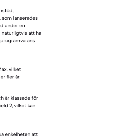
mstöd,
, som lanserades
töd under en
aturligtvis att ha
er programvarans
ax, vilket
r fler år.
h är klassade för
ld 2, vilket kan
ka enkelheten att