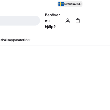
Svenska (SE)
Behöver
du
hjälp?
shållsapparater
Mer