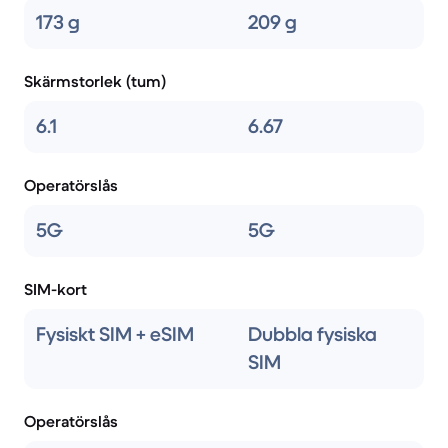
173 g
209 g
Skärmstorlek (tum)
6.1
6.67
Operatörslås
5G
5G
SIM-kort
Fysiskt SIM + eSIM
Dubbla fysiska
SIM
Operatörslås