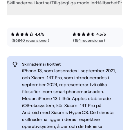
Skillnaderna i korthet
Tillgängliga modeller
Hållbarhet
Prest
4,4/5
4,5/5
(86840 recensioner)
(154 recensioner)
Skillnaderna i korthet
iPhone 13, som lanserades i september 2021,
och Xiaomi 14T Pro, som introducerades i
september 2024, representerar två olika
filosofier inom smartphonemarknaden.
Medan iPhone 13 tillhör Apples etablerade
iOS-ekosystem, kör Xiaomi 14T Pro på
Android med Xiaomis HyperOS. De främsta
skillnaderna ligger i deras respektive
operativsystem, ålder och de tekniska