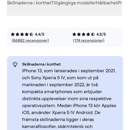
Skillnaderna i korthet
Tillgängliga modeller
Hållbarhet
Prest
4,4/5
4,5/5
(86882 recensioner)
(174 recensioner)
Skillnaderna i korthet
iPhone 13, som lanserades i september 2021,
och Sony Xperia 5 IV, som kom ut på
marknaden i september 2022, är två
kompakta smartphones som erbjuder
distinkta upplevelser inom sina respektive
operativsystem. Medan iPhone 13 kör Apples
iOS, använder Xperia 5 IV Android. De
främsta skillnaderna ligger i deras
kamerafilosofier, skärmteknik och