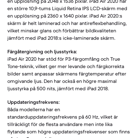
en upplösning på 2048 x 1536 pixlar. iPad Air 2020 har
en större 10,9-tums Liquid Retina IPS LCD-skärm med
en upplösning på 2360 x 1640 pixlar. iPad Air 2020:s
skärm är helt laminerad och har antireflexbehandling,
vilket minskar glans och förbättrar bildkvaliteten
jämfört med iPad 2018:s icke-laminerade skärm.
Färgåtergivning och ljusstyrka:
iPad Air 2020 har stöd för P3-färgomfång och True
Tone-teknik, vilket ger mer levande och färgkorrekta
bilder samt anpassar skärmens färgtemperatur efter
omgivande ljus. Den har också en högre maximal
ljusstyrka på 500 nits, jämfört med iPad 2018.
Uppdateringsfrekvens:
Båda modellerna har en
standarduppdateringsfrekvens på 60 Hz, vilket är
tillräckligt för de flesta användare men inte lika
flytande som högre uppdateringsfrekvenser som finns