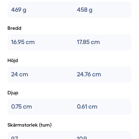
469 g
458 g
Bredd
16.95 cm
17.85 cm
Höjd
24 cm
24.76 cm
Djup
0.75 cm
0.61 cm
Skärmstorlek (tum)
9.7
10.9