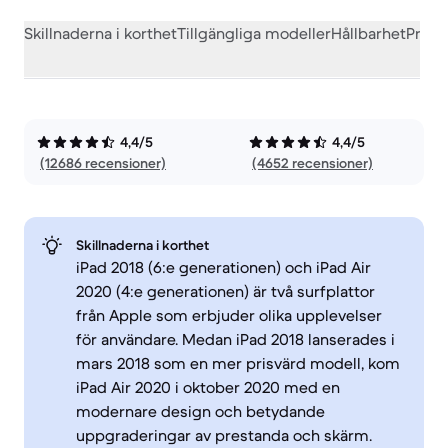
Skillnaderna i korthet
Tillgängliga modeller
Hållbarhet
Prest
4,4/5
4,4/5
(12686 recensioner)
(4652 recensioner)
Skillnaderna i korthet
iPad 2018 (6:e generationen) och iPad Air
2020 (4:e generationen) är två surfplattor
från Apple som erbjuder olika upplevelser
för användare. Medan iPad 2018 lanserades i
mars 2018 som en mer prisvärd modell, kom
iPad Air 2020 i oktober 2020 med en
modernare design och betydande
uppgraderingar av prestanda och skärm.