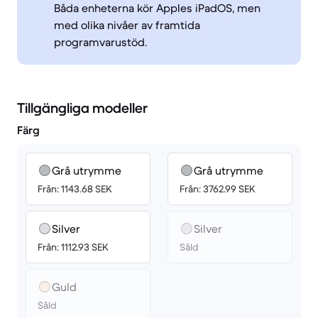
Båda enheterna kör Apples iPadOS, men
med olika nivåer av framtida
programvarustöd.
Tillgängliga modeller
Färg
Grå utrymme
Grå utrymme
Från: 1143.68 SEK
Från: 3762.99 SEK
Silver
Silver
Från: 1112.93 SEK
Såld
Guld
Såld