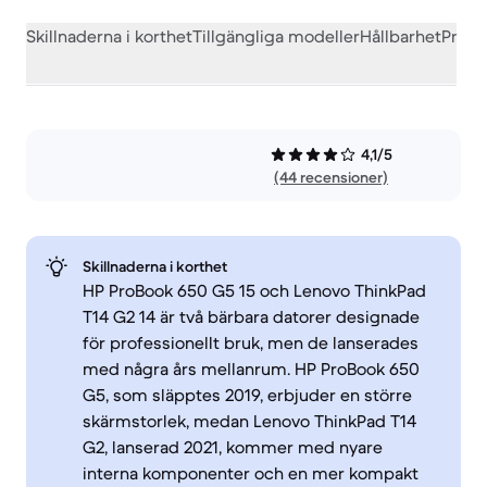
Skillnaderna i korthet
Tillgängliga modeller
Hållbarhet
Prest
4,1/5
(44 recensioner)
Skillnaderna i korthet
HP ProBook 650 G5 15 och Lenovo ThinkPad
T14 G2 14 är två bärbara datorer designade
för professionellt bruk, men de lanserades
med några års mellanrum. HP ProBook 650
G5, som släpptes 2019, erbjuder en större
skärmstorlek, medan Lenovo ThinkPad T14
G2, lanserad 2021, kommer med nyare
interna komponenter och en mer kompakt