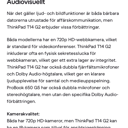
Audiovisuellt
När det gäller ljud- och bildfunktioner är båda bärbara
datorerna utrustade för affärskommunikation, men
ThinkPad T14 G2 erbjuder vissa förbättringar.
Båda modellerna har en 720p HD-webbkamera, vilket
är standard för videokonferenser. ThinkPad T14 G2
inkluderar ofta en fysisk sekretesslucka för
webbkameran, vilket ger ett extra lager av integritet.
ThinkPad T14 G2 har också dubbla fjärrfältsmikrofoner
och Dolby Audio-högtalare, vilket ger en klarare
ljudupplevelse för samtal och medieuppspelning.
ProBook 650 G5 har också dubbla mikrofoner och
stereohögtalare, men utan den specifika Dolby Audio-
förbättringen.
Kamerakvalitet:
Båda har 720p HD-kameror, men ThinkPad T14 G2 kan
ha en IR-kamera som tillval för ansiktsigenkänning.