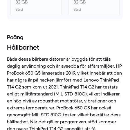
32 GB
32 GB
Såld
Såld
Poäng
Hållbarhet
Båda dessa bärbara datorer är byggda för att tåla
daglig användning och är avsedda för affärsmiljöer. HP
ProBook 650 G5 lanserades 2019, vilket innebär att den
har några år på nacken jämfört med Lenovo ThinkPad
T14 G2 som kom ut 2021. ThinkPad T14 G2 har testats
enligt militärstandard (MIL-STD-810G), vilket indikerar
en hög nivå av robusthet mot stötar, vibrationer och
extrema temperaturer. ProBook 650 G5 har också
genomgått MIL-STD 810G-tester, vilket bekräftar dess
hållbarhet. När det gäller programvarustöd kommer
den nyare ThinkPad T14 G2 sannolikt att få