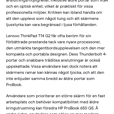
anslutningsmöjligheter, inklusive äldre portar som VGA
och en optisk enhet, vilket är praktiskt för vissa
professionella miljöer. Kritiken kan ibland handla om
att den upplevs som något tung och att skärmens
ljusstyrka kan vara begränsad i ljusa förhållanden.
Lenovo ThinkPad T14 G2 får ofta beröm för sin
förbättrade prestanda tack vare nyare processorer,
den utmärkta tangentbordsupplevelsen och den mer
kompakta och portabla designen. Dess Thunderbolt 4-
portar och snabbare trådlösa anslutningar är också
uppskattade. Vissa användare kan dock notera att
skärmens ramar kan kännas något tjocka, och att den
inte erbjuder samma bredd av äldre portar som
ProBook.
Användare som prioriterar en större skärm för en fast
arbetsplats och behöver kompatibilitet med äldre
kringutrustning kan föredra HP ProBook 650 G5. Å