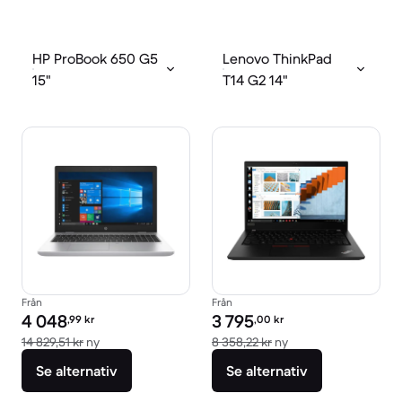
HP ProBook 650 G5
Lenovo ThinkPad
15"
T14 G2 14"
Från
Från
Pris för rekonditionerad produkt:
Pris för rekonditionerad produkt:
4 048
3 795
,99
kr
,00
kr
Jämfört med nypris 14 829,51 kr
Jämfört med nypris 
14 829,51 kr
ny
8 358,22 kr
ny
Se alternativ
Se alternativ