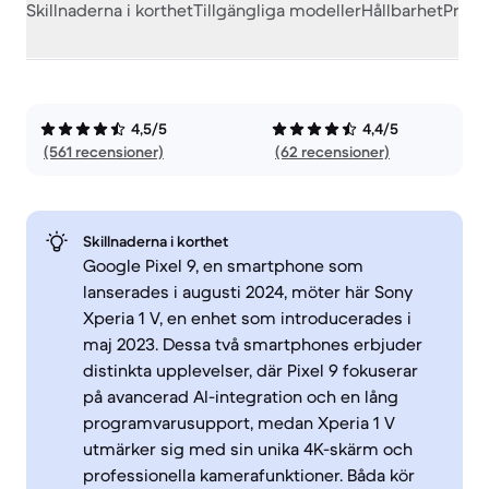
Skillnaderna i korthet
Tillgängliga modeller
Hållbarhet
Prest
4,5/5
4,4/5
(561 recensioner)
(62 recensioner)
Skillnaderna i korthet
Google Pixel 9, en smartphone som
lanserades i augusti 2024, möter här Sony
Xperia 1 V, en enhet som introducerades i
maj 2023. Dessa två smartphones erbjuder
distinkta upplevelser, där Pixel 9 fokuserar
på avancerad AI-integration och en lång
programvarusupport, medan Xperia 1 V
utmärker sig med sin unika 4K-skärm och
professionella kamerafunktioner. Båda kör