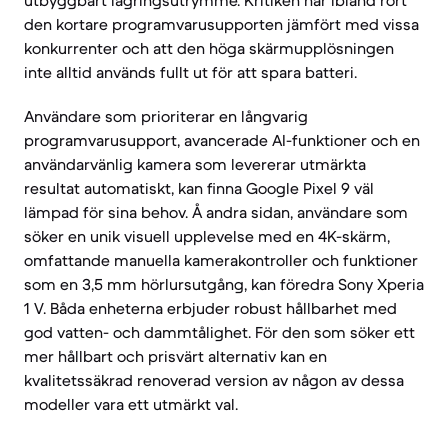
utbyggbart lagringsutrymme. Kritiken har ibland rört
den kortare programvarusupporten jämfört med vissa
konkurrenter och att den höga skärmupplösningen
inte alltid används fullt ut för att spara batteri.
Användare som prioriterar en långvarig
programvarusupport, avancerade AI-funktioner och en
användarvänlig kamera som levererar utmärkta
resultat automatiskt, kan finna Google Pixel 9 väl
lämpad för sina behov. Å andra sidan, användare som
söker en unik visuell upplevelse med en 4K-skärm,
omfattande manuella kamerakontroller och funktioner
som en 3,5 mm hörlursutgång, kan föredra Sony Xperia
1 V. Båda enheterna erbjuder robust hållbarhet med
god vatten- och dammtålighet. För den som söker ett
mer hållbart och prisvärt alternativ kan en
kvalitetssäkrad renoverad version av någon av dessa
modeller vara ett utmärkt val.