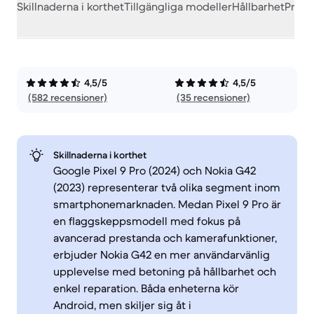
Skillnaderna i korthet
Tillgängliga modeller
Hållbarhet
Prest
4,5/5
4,5/5
(582 recensioner)
(35 recensioner)
Skillnaderna i korthet
Google Pixel 9 Pro (2024) och Nokia G42
(2023) representerar två olika segment inom
smartphonemarknaden. Medan Pixel 9 Pro är
en flaggskeppsmodell med fokus på
avancerad prestanda och kamerafunktioner,
erbjuder Nokia G42 en mer användarvänlig
upplevelse med betoning på hållbarhet och
enkel reparation. Båda enheterna kör
Android, men skiljer sig åt i