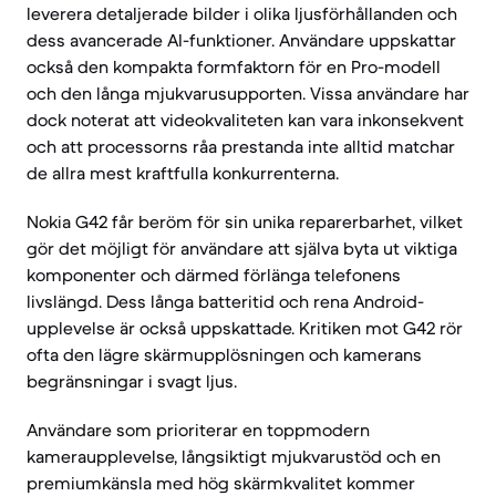
leverera detaljerade bilder i olika ljusförhållanden och
dess avancerade AI-funktioner. Användare uppskattar
också den kompakta formfaktorn för en Pro-modell
och den långa mjukvarusupporten. Vissa användare har
dock noterat att videokvaliteten kan vara inkonsekvent
och att processorns råa prestanda inte alltid matchar
de allra mest kraftfulla konkurrenterna.
Nokia G42 får beröm för sin unika reparerbarhet, vilket
gör det möjligt för användare att själva byta ut viktiga
komponenter och därmed förlänga telefonens
livslängd. Dess långa batteritid och rena Android-
upplevelse är också uppskattade. Kritiken mot G42 rör
ofta den lägre skärmupplösningen och kamerans
begränsningar i svagt ljus.
Användare som prioriterar en toppmodern
kameraupplevelse, långsiktigt mjukvarustöd och en
premiumkänsla med hög skärmkvalitet kommer