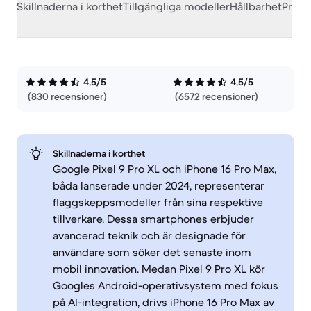
Skillnaderna i korthet
Tillgängliga modeller
Hållbarhet
Prest
4,5/5
4,5/5
(830 recensioner)
(6572 recensioner)
Skillnaderna i korthet
Google Pixel 9 Pro XL och iPhone 16 Pro Max,
båda lanserade under 2024, representerar
flaggskeppsmodeller från sina respektive
tillverkare. Dessa smartphones erbjuder
avancerad teknik och är designade för
användare som söker det senaste inom
mobil innovation. Medan Pixel 9 Pro XL kör
Googles Android-operativsystem med fokus
på AI-integration, drivs iPhone 16 Pro Max av