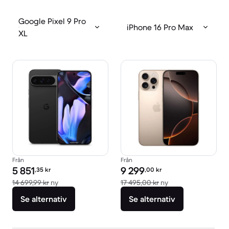
Google Pixel 9 Pro
iPhone 16 Pro Max
XL
Från
Från
Pris för rekonditionerad produkt:
Pris för rekonditionerad produkt:
5 851
9 299
,35
kr
,00
kr
Jämfört med nypris 14 699,99 kr
Jämfört med nypris
14 699,99 kr
ny
17 495,00 kr
ny
Se alternativ
Se alternativ