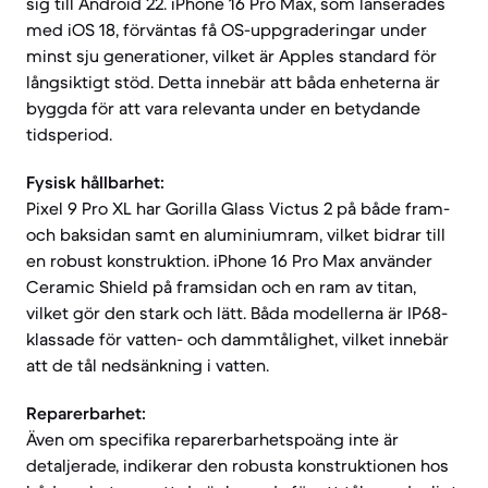
sig till Android 22. iPhone 16 Pro Max, som lanserades
med iOS 18, förväntas få OS-uppgraderingar under
minst sju generationer, vilket är Apples standard för
långsiktigt stöd. Detta innebär att båda enheterna är
byggda för att vara relevanta under en betydande
tidsperiod.
Fysisk hållbarhet:
Pixel 9 Pro XL har Gorilla Glass Victus 2 på både fram-
och baksidan samt en aluminiumram, vilket bidrar till
en robust konstruktion. iPhone 16 Pro Max använder
Ceramic Shield på framsidan och en ram av titan,
vilket gör den stark och lätt. Båda modellerna är IP68-
klassade för vatten- och dammtålighet, vilket innebär
att de tål nedsänkning i vatten.
Reparerbarhet:
Även om specifika reparerbarhetspoäng inte är
detaljerade, indikerar den robusta konstruktionen hos