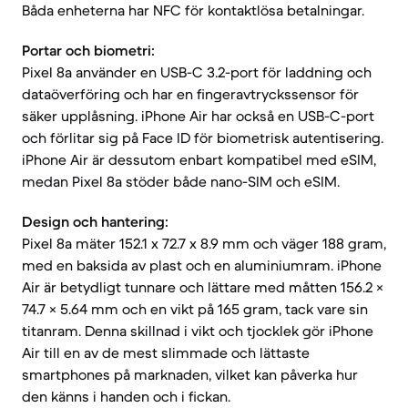
Båda enheterna har NFC för kontaktlösa betalningar.
Portar och biometri:
Pixel 8a använder en USB-C 3.2-port för laddning och
dataöverföring och har en fingeravtryckssensor för
säker upplåsning. iPhone Air har också en USB-C-port
och förlitar sig på Face ID för biometrisk autentisering.
iPhone Air är dessutom enbart kompatibel med eSIM,
medan Pixel 8a stöder både nano-SIM och eSIM.
Design och hantering:
Pixel 8a mäter 152.1 x 72.7 x 8.9 mm och väger 188 gram,
med en baksida av plast och en aluminiumram. iPhone
Air är betydligt tunnare och lättare med måtten 156.2 ×
74.7 × 5.64 mm och en vikt på 165 gram, tack vare sin
titanram. Denna skillnad i vikt och tjocklek gör iPhone
Air till en av de mest slimmade och lättaste
smartphones på marknaden, vilket kan påverka hur
den känns i handen och i fickan.