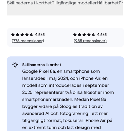
Skillnaderna i korthet
Tillgängliga modeller
Hållbarhet
Prest
4,5/5
4,6/5
(778 recensioner)
(985 recensioner)
Skillnaderna i korthet
Google Pixel 8a, en smartphone som
lanserades i maj 2024, och iPhone Air, en
modell som introducerades i september
2025, representerar två olika filosofier inom
smartphonemarknaden. Medan Pixel 8a
bygger vidare på Googles tradition av
avancerad AI och fotografering i ett mer
tillgängligt format, fokuserar iPhone Air på
en extremt tunn och lätt design med