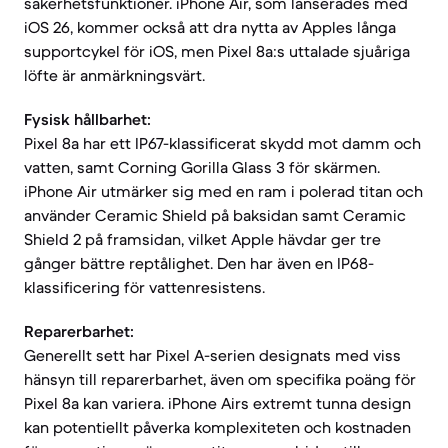
säkerhetsfunktioner. iPhone Air, som lanserades med
iOS 26, kommer också att dra nytta av Apples långa
supportcykel för iOS, men Pixel 8a:s uttalade sjuåriga
löfte är anmärkningsvärt.
Fysisk hållbarhet:
Pixel 8a har ett IP67-klassificerat skydd mot damm och
vatten, samt Corning Gorilla Glass 3 för skärmen.
iPhone Air utmärker sig med en ram i polerad titan och
använder Ceramic Shield på baksidan samt Ceramic
Shield 2 på framsidan, vilket Apple hävdar ger tre
gånger bättre reptålighet. Den har även en IP68-
klassificering för vattenresistens.
Reparerbarhet:
Generellt sett har Pixel A-serien designats med viss
hänsyn till reparerbarhet, även om specifika poäng för
Pixel 8a kan variera. iPhone Airs extremt tunna design
kan potentiellt påverka komplexiteten och kostnaden