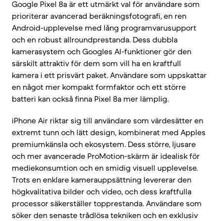
Google Pixel 8a är ett utmärkt val för användare som
prioriterar avancerad beräkningsfotografi, en ren
Android-upplevelse med lång programvarusupport
och en robust allroundprestanda. Dess dubbla
kamerasystem och Googles AI-funktioner gör den
särskilt attraktiv för dem som vill ha en kraftfull
kamera i ett prisvärt paket. Användare som uppskattar
en något mer kompakt formfaktor och ett större
batteri kan också finna Pixel 8a mer lämplig.
iPhone Air riktar sig till användare som värdesätter en
extremt tunn och lätt design, kombinerat med Apples
premiumkänsla och ekosystem. Dess större, ljusare
och mer avancerade ProMotion-skärm är idealisk för
mediekonsumtion och en smidig visuell upplevelse.
Trots en enklare kamerauppsättning levererar den
högkvalitativa bilder och video, och dess kraftfulla
processor säkerställer topprestanda. Användare som
söker den senaste trådlösa tekniken och en exklusiv