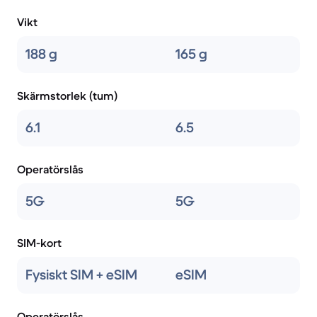
Vikt
188 g
165 g
Skärmstorlek (tum)
6.1
6.5
Operatörslås
5G
5G
SIM-kort
Fysiskt SIM + eSIM
eSIM
Operatörslås