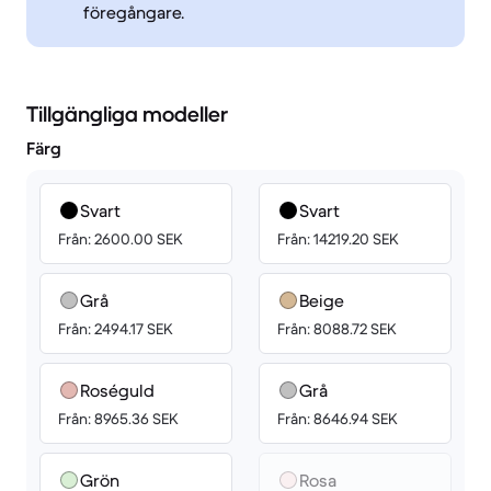
föregångare.
Tillgängliga modeller
Färg
Svart
Svart
Från: 2600.00 SEK
Från: 14219.20 SEK
Grå
Beige
Från: 2494.17 SEK
Från: 8088.72 SEK
Roséguld
Grå
Från: 8965.36 SEK
Från: 8646.94 SEK
Grön
Rosa