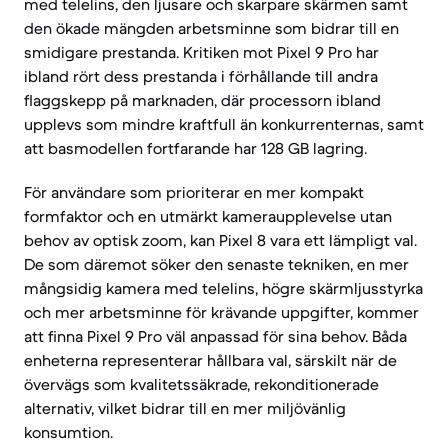
med telelins, den ljusare och skarpare skärmen samt
den ökade mängden arbetsminne som bidrar till en
smidigare prestanda. Kritiken mot Pixel 9 Pro har
ibland rört dess prestanda i förhållande till andra
flaggskepp på marknaden, där processorn ibland
upplevs som mindre kraftfull än konkurrenternas, samt
att basmodellen fortfarande har 128 GB lagring.
För användare som prioriterar en mer kompakt
formfaktor och en utmärkt kameraupplevelse utan
behov av optisk zoom, kan Pixel 8 vara ett lämpligt val.
De som däremot söker den senaste tekniken, en mer
mångsidig kamera med telelins, högre skärmljusstyrka
och mer arbetsminne för krävande uppgifter, kommer
att finna Pixel 9 Pro väl anpassad för sina behov. Båda
enheterna representerar hållbara val, särskilt när de
övervägs som kvalitetssäkrade, rekonditionerade
alternativ, vilket bidrar till en mer miljövänlig
konsumtion.