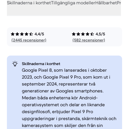
Skillnaderna i korthet
Tillgängliga modeller
Hållbarhet
Prest
4,4/5
4,5/5
(2445 recensioner)
(582 recensioner)
Skillnaderna i korthet
Google Pixel 8, som lanserades i oktober
2023, och Google Pixel 9 Pro, som kom ut i
september 2024, representerar två
generationer av Googles smartphones.
Medan båda enheterna kör Android-
operativsystemet och delar en liknande
designfilosofi, erbjuder Pixel 9 Pro
uppgraderingar i prestanda, skärmteknik och
kamerasystem som skiljer den från sin