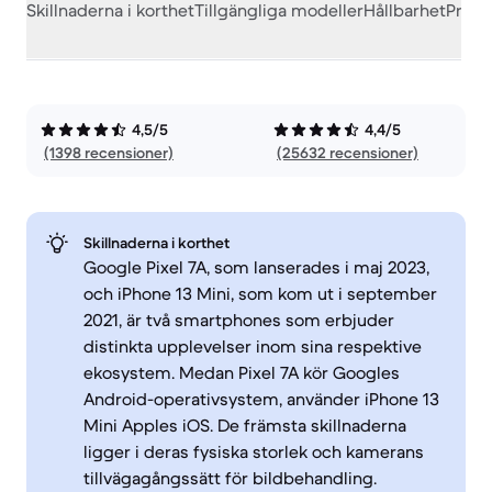
Skillnaderna i korthet
Tillgängliga modeller
Hållbarhet
Prest
4,5/5
4,4/5
(1398 recensioner)
(25632 recensioner)
Skillnaderna i korthet
Google Pixel 7A, som lanserades i maj 2023,
och iPhone 13 Mini, som kom ut i september
2021, är två smartphones som erbjuder
distinkta upplevelser inom sina respektive
ekosystem. Medan Pixel 7A kör Googles
Android-operativsystem, använder iPhone 13
Mini Apples iOS. De främsta skillnaderna
ligger i deras fysiska storlek och kamerans
tillvägagångssätt för bildbehandling.