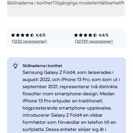
Skillnaderna i korthet
Tillgängliga modeller
Hållbarhet
Prest
4,4/5
4,4/5
(1232 recensioner)
(32729 recensioner)
Skillnaderna i korthet
Samsung Galaxy Z Fold4, som lanserades i
augusti 2022, och iPhone 13 Pro, som kom ut i
september 2021, representerar två distinkta
filosofier inom smartphone-design. Medan
iPhone 13 Pro erbjuder en traditionell,
högpresterande smartphone-upplevelse,
introducerar Galaxy Z Fold4 en vikbar
formfaktor som förvandlar en telefon till en
surfplatta. Dessa enheter skiljer sig åt i