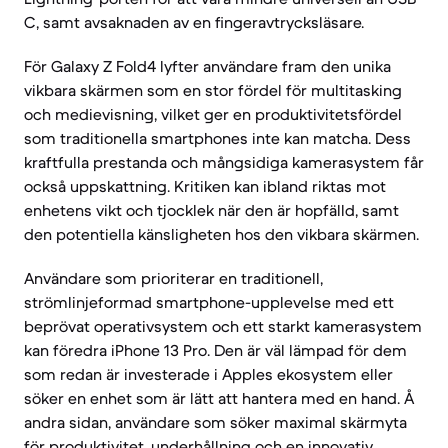
C, samt avsaknaden av en fingeravtrycksläsare.
För Galaxy Z Fold4 lyfter användare fram den unika
vikbara skärmen som en stor fördel för multitasking
och medievisning, vilket ger en produktivitetsfördel
som traditionella smartphones inte kan matcha. Dess
kraftfulla prestanda och mångsidiga kamerasystem får
också uppskattning. Kritiken kan ibland riktas mot
enhetens vikt och tjocklek när den är hopfälld, samt
den potentiella känsligheten hos den vikbara skärmen.
Användare som prioriterar en traditionell,
strömlinjeformad smartphone-upplevelse med ett
beprövat operativsystem och ett starkt kamerasystem
kan föredra iPhone 13 Pro. Den är väl lämpad för dem
som redan är investerade i Apples ekosystem eller
söker en enhet som är lätt att hantera med en hand. Å
andra sidan, användare som söker maximal skärmyta
för produktivitet, underhållning och en innovativ