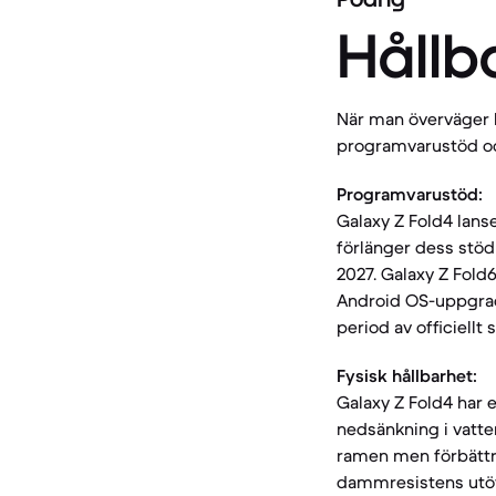
Hållb
När man överväger li
programvarustöd oc
Programvarustöd:
Galaxy Z Fold4 lans
förlänger dess stöd
2027. Galaxy Z Fold
Android OS-uppgrade
period av officiellt 
Fysisk hållbarhet:
Galaxy Z Fold4 har 
nedsänkning i vatt
ramen men förbättrar
dammresistens utöve