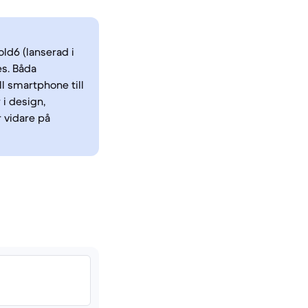
ld6 (lanserad i
es. Båda
l smartphone till
 i design,
 vidare på