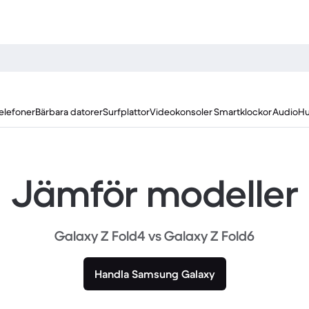
elefoner
Bärbara datorer
Surfplattor
Videokonsoler
Smartklockor
Audio
Hu
Jämför modeller
Galaxy Z Fold4 vs Galaxy Z Fold6
Handla Samsung Galaxy