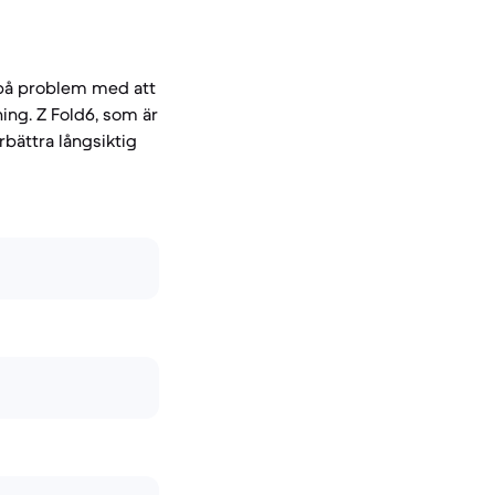
t på problem med att
ning. Z Fold6, som är
rbättra långsiktig