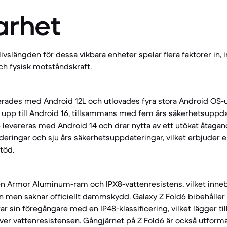
arhet
vslängden för dessa vikbara enheter spelar flera faktorer in, i
h fysisk motståndskraft.
erades med Android 12L och utlovades fyra stora Android OS-u
 upp till Android 16, tillsammans med fem års säkerhetsuppdat
6 levereras med Android 14 och drar nytta av ett utökat åtagan
ringar och sju års säkerhetsuppdateringar, vilket erbjuder e
stöd.
en Armor Aluminum-ram och IPX8-vattenresistens, vilket innebä
en men saknar officiellt dammskydd. Galaxy Z Fold6 bibehåll
 sin föregångare med en IP48-klassificering, vilket lägger till
r vattenresistensen. Gångjärnet på Z Fold6 är också utformat