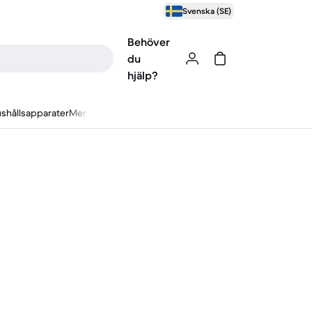
Svenska (SE)
Behöver
du
hjälp?
shållsapparater
Mer