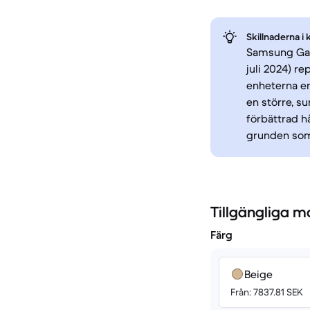
Skillnaderna i 
Samsung Gala
juli 2024) r
enheterna er
en större, su
förbättrad h
grunden som
Tillgängliga m
Färg
Beige
Från: 7837.81 SEK