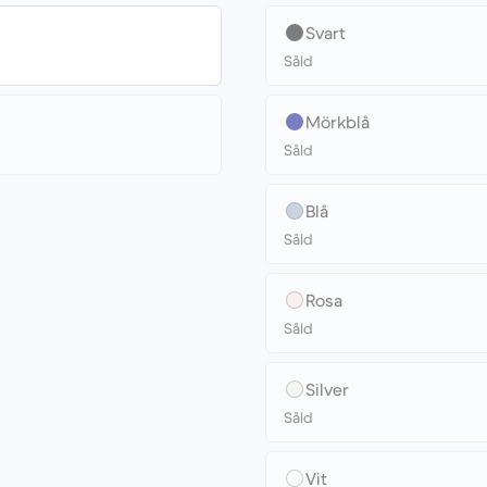
Svart
Såld
Mörkblå
Såld
Blå
Såld
Rosa
Såld
Silver
Såld
Vit