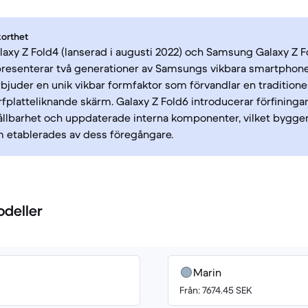
korthet
xy Z Fold4 (lanserad i augusti 2022) och Samsung Galaxy Z Fo
epresenterar två generationer av Samsungs vikbara smartphon
bjuder en unik vikbar formfaktor som förvandlar en traditionel
rfplatteliknande skärm. Galaxy Z Fold6 introducerar förfiningar
ållbarhet och uppdaterade interna komponenter, vilket bygger
 etablerades av dess föregångare.
odeller
Marin
Från: 7674.45 SEK