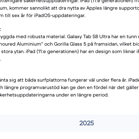
tterligare säkerhetsuppdateringar. iPad (11:e generationen) fr
um, kommer sannolikt att dra nytta av Apples längre supportc
m till sex år för iPadOS-uppdateringar.
:
yggda med robusta material. Galaxy Tab S8 Ultra har en tunn
moured Aluminium" och Gorilla Glass 5 på framsidan, vilket bidr
 stora ytan. iPad (11:e generationen) har en design som liknar 
.
ta sig att båda surfplattorna fungerar väl under flera år. iPa
 längre programvarustöd kan ge den en fördel när det gäller 
äkerhetsuppdateringarna under en längre period.
2025