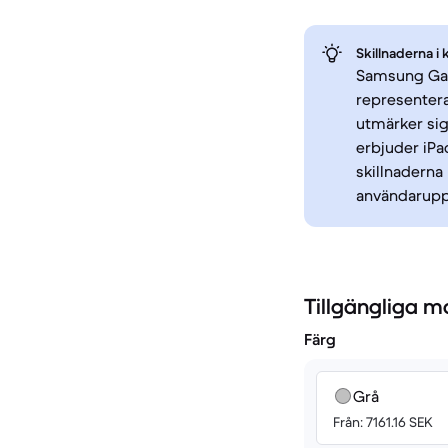
Skillnaderna i 
Samsung Gala
representera
utmärker sig
erbjuder iP
skillnaderna
användaruppl
Tillgängliga m
Färg
Grå
Från: 7161.16 SEK