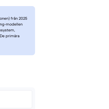
ionen) från 2025
sung-modellen
kosystem,
 De primära