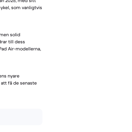
ån 2025, med sitt
ykel, som vanligtvis
 men solid
ar till dess
iPad Air-modellerna,
dens nyare
att få de senaste