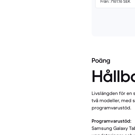
Från: 7161.16 SEK
Poäng
Hållb
Livslängden för en 
två modeller, med s
programvarustöd.
Programvarustöd:
Samsung Galaxy Tab 