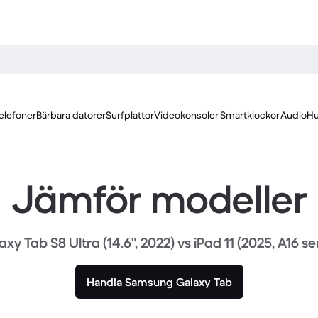
elefoner
Bärbara datorer
Surfplattor
Videokonsoler
Smartklockor
Audio
Hu
Jämför modeller
xy Tab S8 Ultra (14.6", 2022) vs iPad 11 (2025, A16 se
Handla Samsung Galaxy Tab