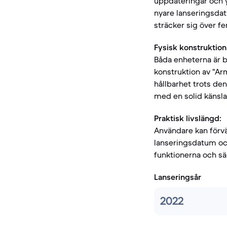
uppdateringar och y
nyare lanseringsdat
sträcker sig över fe
Fysisk konstruktion
Båda enheterna är b
konstruktion av "Ar
hållbarhet trots den
med en solid känsla
Praktisk livslängd:
Användare kan förvän
lanseringsdatum och
funktionerna och s
Lanseringsår
2022