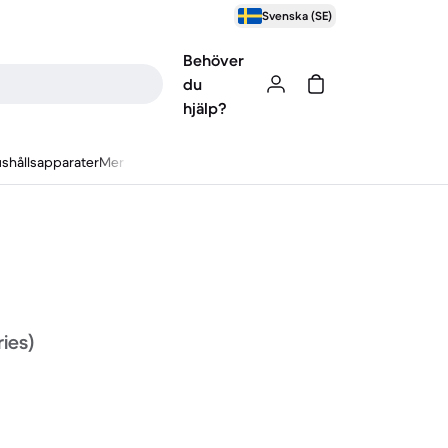
Svenska (SE)
Behöver
du
hjälp?
shållsapparater
Mer
ries)