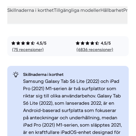
Skillnaderna i korthet
Tillgängliga modeller
Hållbarhet
Prest
4,5/5
4,5/5
(75 recensioner)
(6836 recensioner)
Skillnaderna i korthet
Samsung Galaxy Tab S6 Lite (2022) och iPad
Pro (2021) M1-serien är två surfplattor som
riktar sig till olika användarbehov. Galaxy Tab
S6 Lite (2022), som lanserades 2022, är en
Android-baserad surfplatta som fokuserar
på anteckningar och underhållning, medan
iPad Pro (2021) M1-serien, som släpptes 2021,
är en kraftfullare iPadOS-enhet designad för