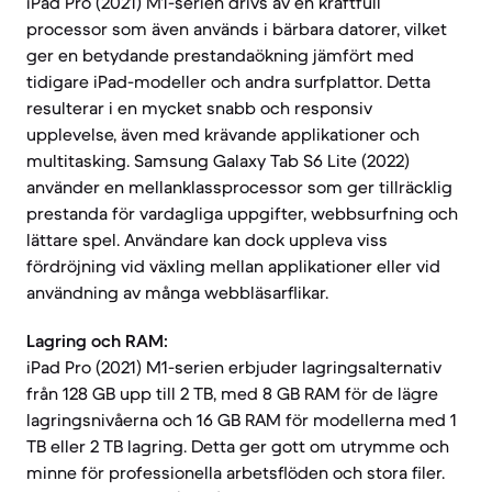
iPad Pro (2021) M1-serien drivs av en kraftfull
processor som även används i bärbara datorer, vilket
ger en betydande prestandaökning jämfört med
tidigare iPad-modeller och andra surfplattor. Detta
resulterar i en mycket snabb och responsiv
upplevelse, även med krävande applikationer och
multitasking. Samsung Galaxy Tab S6 Lite (2022)
använder en mellanklassprocessor som ger tillräcklig
prestanda för vardagliga uppgifter, webbsurfning och
lättare spel. Användare kan dock uppleva viss
fördröjning vid växling mellan applikationer eller vid
användning av många webbläsarflikar.
Lagring och RAM:
iPad Pro (2021) M1-serien erbjuder lagringsalternativ
från 128 GB upp till 2 TB, med 8 GB RAM för de lägre
lagringsnivåerna och 16 GB RAM för modellerna med 1
TB eller 2 TB lagring. Detta ger gott om utrymme och
minne för professionella arbetsflöden och stora filer.