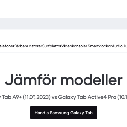
elefoner
Bärbara datorer
Surfplattor
Videokonsoler
Smartklockor
Audio
Hu
Jämför modeller
Tab A9+ (11.0", 2023) vs Galaxy Tab Active4 Pro (10.1
Handla Samsung Galaxy Tab