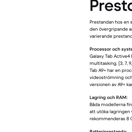
Prest
Prestandan hos en s
den övergripande an
varierande prestanda
Processor och sys
Galaxy Tab Active4 
multitasking. [3, 7, 
Tab A9+ har en pro
videoströmning och l
versionen av A9+ kan
Lagring och RAM:
Båda modellerna fin
att utöka lagringen vi
rekommenderas 8 GB 
Batteriprestanda: