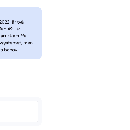
022) är två
Tab A9+ är
tt tåla tuffa
ivsystemet, men
ka behov.