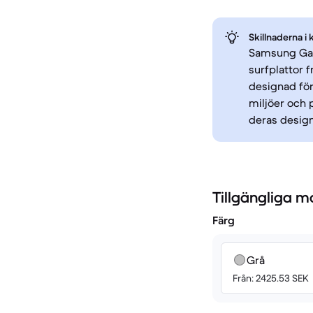
Skillnaderna i 
Samsung Gala
surfplattor 
designad för
miljöer och 
deras designf
Tillgängliga m
Färg
Grå
Från: 2425.53 SEK