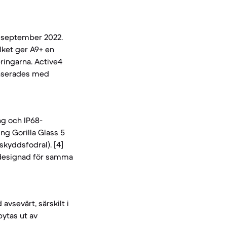
i september 2022.
lket ger A9+ en
ringarna. Active4
anserades med
ng och IP68-
ing Gorilla Glass 5
skyddsfodral). [4]
 designad för samma
avsevärt, särskilt i
bytas ut av