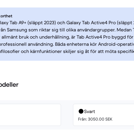
korthet
xy Tab A9+ (släppt 2023) och Galaxy Tab Active4 Pro (släppt 2
från Samsung som riktar sig till olika användargrupper. Medan 
 allmänt bruk och underhållning, är Tab Active4 Pro byggd för a
professionell användning. Båda enheterna kör Android-operat
ilosofier och kärnfunktioner skiljer sig åt för att möta specifi
odeller
Svart
Från: 3050.00 SEK