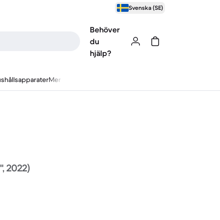
Svenska (SE)
Behöver
du
hjälp?
shållsapparater
Mer
", 2022)