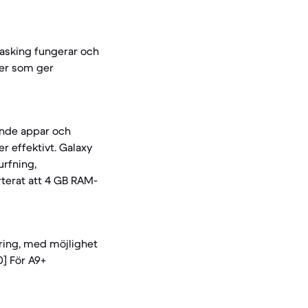
tasking fungerar och
rer som ger
ande appar och
er effektivt. Galaxy
rfning,
rterat att 4 GB RAM-
gring, med möjlighet
30] För A9+