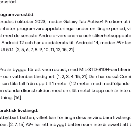
arustöd.
rogramvarustöd:
erades i oktober 2023, medan Galaxy Tab Active4 Pro kom ut 
 enheter programvaruuppdateringar under en längre period, vi
tid med de senaste Android-versionerna och säkerhetsuppdate
Android 12 och har uppdaterats till Android 14, medan A9+ l
1.1. [2, 5, 6, 7, 8, 9, 10, 11, 12, 15, 21]
Pro är byggd för att vara robust, med MIL-STD-810H-certifieri
och vattenbeständighet. [1, 2, 3, 4, 15, 21] Den har också Corn
an tåla fall från upp till 1 meter (1,2 meter med medföljande 
 en standardkonstruktion med en slät metallkropp och är inte
tning. [16]
raktisk livslängd:
utbytbart batteri, vilket kan förlänga dess användbara livslängd 
er. [2, 7, 15] A9+ har ett inbyggt batteri som inte är avsett att 