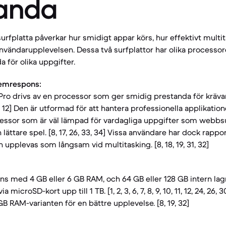
anda
urfplatta påverkar hur smidigt appar körs, hur effektivt multi
vändarupplevelsen. Dessa två surfplattor har olika processo
 för olika uppgifter.
temrespons:
Pro drivs av en processor som ger smidig prestanda för kräv
9, 12] Den är utformad för att hantera professionella applikation
cessor som är väl lämpad för vardagliga uppgifter som webbsu
ättare spel. [8, 17, 26, 33, 34] Vissa användare har dock rappo
 upplevas som långsam vid multitasking. [8, 18, 19, 31, 32]
ns med 4 GB eller 6 GB RAM, och 64 GB eller 128 GB intern la
a microSD-kort upp till 1 TB. [1, 2, 3, 6, 7, 8, 9, 10, 11, 12, 24, 26, 
RAM-varianten för en bättre upplevelse. [8, 19, 32]