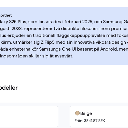
korthet
xy S25 Plus, som lanserades i februari 2025, och Samsung Ga
ugusti 2023, representerar två distinkta filosofier inom prem
us erbjuder en traditionell flaggskeppsupplevelse med foku
skärm, utmärker sig Z Flip5 med sin innovativa vikbara desig
 Båda enheterna kör Samsungs One UI baserat på Android, men
ngsområden skiljer sig åt avsevärt.
odeller
Beige
Från: 3841.87 SEK