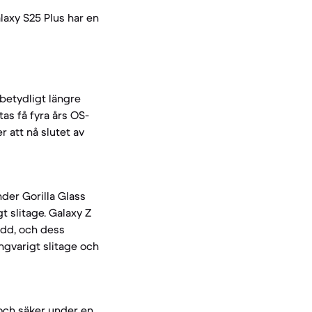
laxy S25 Plus har en
betydligt längre
as få fyra års OS-
 att nå slutet av
der Gorilla Glass
t slitage. Galaxy Z
ydd, och dess
ngvarigt slitage och
 och säker under en