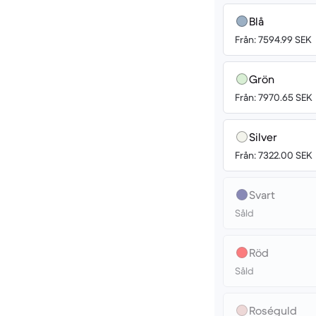
Blå
Från: 7594.99 SEK
Grön
Från: 7970.65 SEK
Silver
Från: 7322.00 SEK
Svart
Såld
Röd
Såld
Roséguld