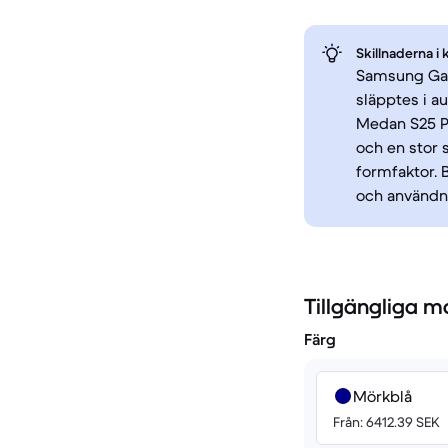
Skillnaderna i 
Samsung Gala
släpptes i a
Medan S25 Pl
och en stor 
formfaktor.
och användni
Tillgängliga m
Färg
Mörkblå
Från: 6412.39 SEK