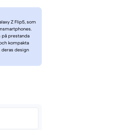
laxy Z Flip5, som
iumsmartphones.
s på prestanda
n och kompakta
 deras design