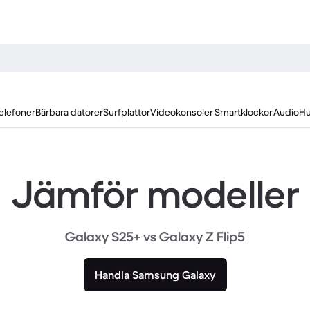
elefoner
Bärbara datorer
Surfplattor
Videokonsoler
Smartklockor
Audio
Hu
Jämför modeller
Galaxy S25+ vs Galaxy Z Flip5
Handla Samsung Galaxy