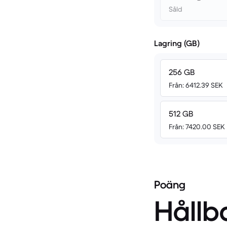
Såld
Lagring (GB)
256 GB
Från: 6412.39 SEK
512 GB
Från: 7420.00 SEK
Poäng
Hållb