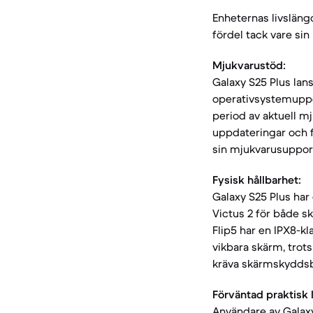
Enheternas livsläng
fördel tack vare si
Mjukvarustöd:
Galaxy S25 Plus lan
operativsystemuppda
period av aktuell mj
uppdateringar och f
sin mjukvarusupport
Fysisk hållbarhet:
Galaxy S25 Plus har
Victus 2 för både s
Flip5 har en IPX8-k
vikbara skärm, trots
kräva skärmskyddsb
Förväntad praktisk 
Användare av Galaxy 