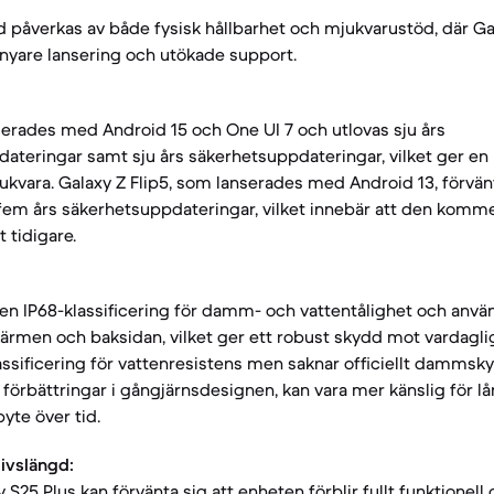
d påverkas av både fysisk hållbarhet och mjukvarustöd, där Ga
n nyare lansering och utökade support.
serades med Android 15 och One UI 7 och utlovas sju års
teringar samt sju års säkerhetsuppdateringar, vilket ger en 
ukvara. Galaxy Z Flip5, som lanserades med Android 13, förvänt
em års säkerhetsuppdateringar, vilket innebär att den kommer
 tidigare.
 en IP68-klassificering för damm- och vattentålighet och använ
kärmen och baksidan, vilket ger ett robust skydd mot vardaglig
lassificering för vattenresistens men saknar officiellt dammsk
 förbättringar i gångjärnsdesignen, kan vara mer känslig för lå
yte över tid.
livslängd:
S25 Plus kan förvänta sig att enheten förblir fullt funktionell