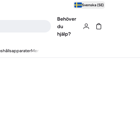
Svenska (SE)
Behöver
du
hjälp?
shållsapparater
Mer