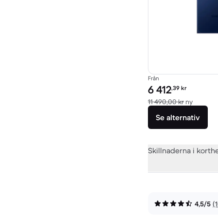
Från
Pris för rekonditionera
6 412
,39
kr
Jämfört 
11 490,00 kr
ny
Se alternativ
Skillnaderna i korth
4,5/5
(