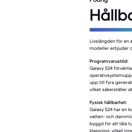
Hållb
Livslängden för en 
modeller erbjuder o
Programvarustöd:
Galaxy S24 förvänta
operativsystemuppg
upp till fyra gener
vilket säkerställer 
Fysisk hållbarhet:
Galaxy S24 har en k
vatten- och dammtåli
byggd för att tåla t
klassning, vilket inn