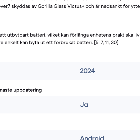
er7 skyddas av Gorilla Glass Victus+ och är nedsänkt för ytt
tt utbytbart batteri, vilket kan förlänga enhetens praktiska li
enkelt kan byta ut ett förbrukat batteri. [5, 7, 11, 30]
2024
naste uppdatering
Ja
Android