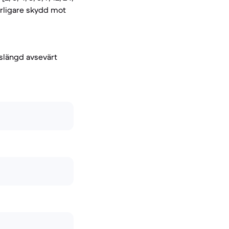
erligare skydd mot
vslängd avsevärt