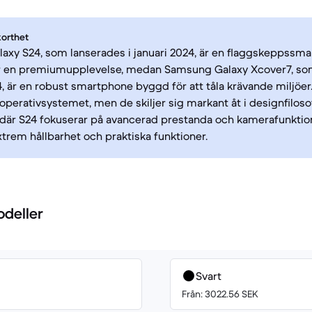
korthet
xy S24, som lanserades i januari 2024, är en flaggskeppssm
r en premiumupplevelse, medan Samsung Galaxy Xcover7, so
24, är en robust smartphone byggd för att tåla krävande miljöe
operativsystemet, men de skiljer sig markant åt i designfilos
där S24 fokuserar på avancerad prestanda och kamerafunktio
extrem hållbarhet och praktiska funktioner.
odeller
Svart
Från: 3022.56 SEK