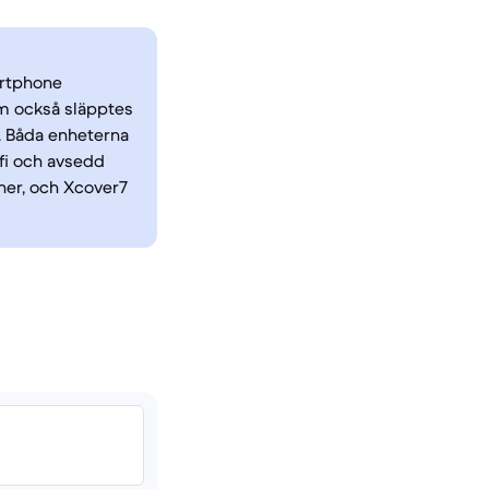
artphone
m också släpptes
r. Båda enheterna
ofi och avsedd
ner, och Xcover7