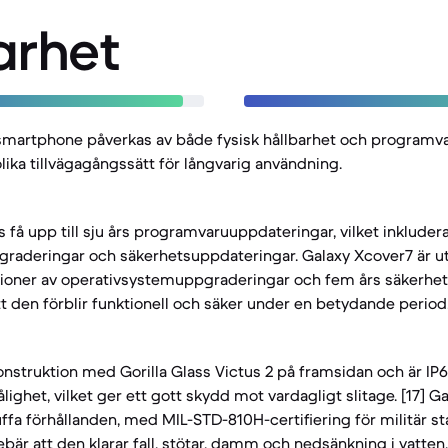
arhet
smartphone påverkas av både fysisk hållbarhet och programva
lika tillvägagångssätt för långvarig användning.
s få upp till sju års programvaruuppdateringar, vilket inkluder
raderingar och säkerhetsuppdateringar. Galaxy Xcover7 är ut
ationer av operativsystemuppgraderingar och fem års säkerhe
att den förblir funktionell och säker under en betydande period.
onstruktion med Gorilla Glass Victus 2 på framsidan och är IP6
ghet, vilket ger ett gott skydd mot vardagligt slitage. [17] G
uffa förhållanden, med MIL-STD-810H-certifiering för militär s
ebär att den klarar fall, stötar, damm och nedsänkning i vatten. [2, 