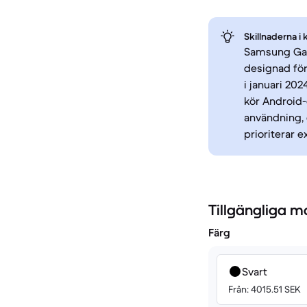
Skillnaderna i 
Samsung Gala
designad fö
i januari 20
kör Android-
användning, 
prioriterar 
Tillgängliga m
Färg
Svart
Från: 4015.51 SEK