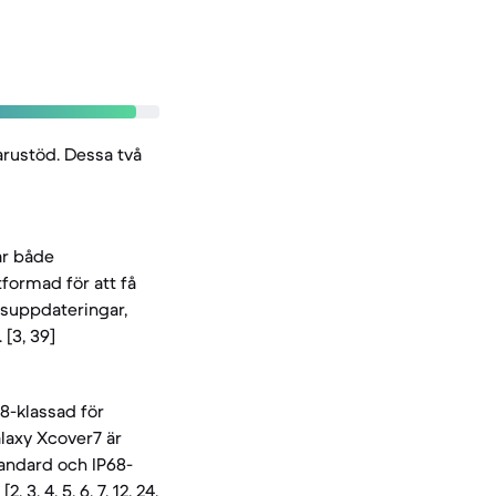
rustöd. Dessa två
ar både
formad för att få
tsuppdateringar,
 [3, 39]
8-klassad för
alaxy Xcover7 är
tandard och IP68-
3, 4, 5, 6, 7, 12, 24,