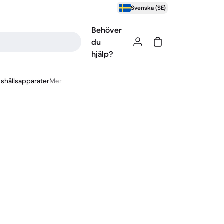
Svenska (SE)
Behöver
du
hjälp?
shållsapparater
Mer