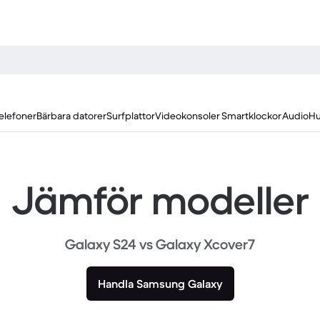
elefoner
Bärbara datorer
Surfplattor
Videokonsoler
Smartklockor
Audio
Hu
Jämför modeller
Galaxy S24 vs Galaxy Xcover7
Handla Samsung Galaxy