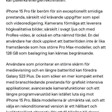
kan påverka energieffektiviteten.
iPhone 15 Pro får beröm för sin exceptionellt smidiga
prestanda, särskilt vid krävande uppgifter som spel
och videoredigering. Kamerans förmåga att leverera
högkvalitativa bilder, särskilt i svagt ljus och med
ProRes-video, är också en ofta nämnd fördel. En del
användare har dock upplevt att batteritiden inte är lika
framstående som hos större Pro Max-modeller, och att
128 GB som baslagring kan kännas begränsande.
Användare som prioriterar en större skärm för
medievisning och en längre batteritid kan föredra
Galaxy S23 Plus. De som söker en mer kompakt enhet
med branschledande prestanda för grafiskt intensiva
applikationer, avancerade kamerafunktioner och ett
längre programvarustöd kan istället luta sig mot
iPhone 15 Pro. Båda modellerna är utmärkta val, och att
välja en rekonditionerad version är ett hållbart och