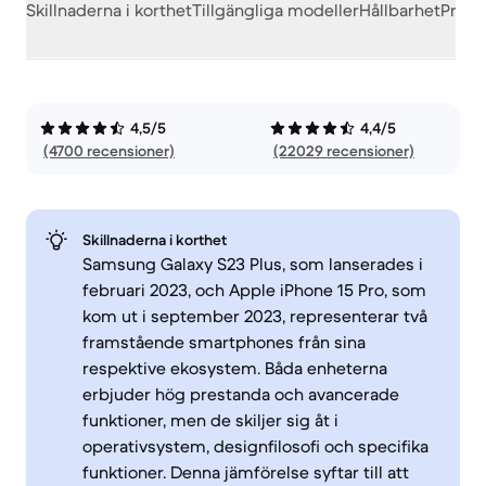
Skillnaderna i korthet
Tillgängliga modeller
Hållbarhet
Prest
4,5/5
4,4/5
(4700 recensioner)
(22029 recensioner)
Skillnaderna i korthet
Samsung Galaxy S23 Plus, som lanserades i
februari 2023, och Apple iPhone 15 Pro, som
kom ut i september 2023, representerar två
framstående smartphones från sina
respektive ekosystem. Båda enheterna
erbjuder hög prestanda och avancerade
funktioner, men de skiljer sig åt i
operativsystem, designfilosofi och specifika
funktioner. Denna jämförelse syftar till att