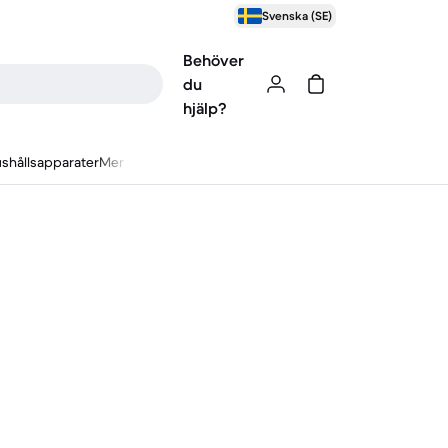
Svenska (SE)
Behöver
du
hjälp?
shållsapparater
Mer