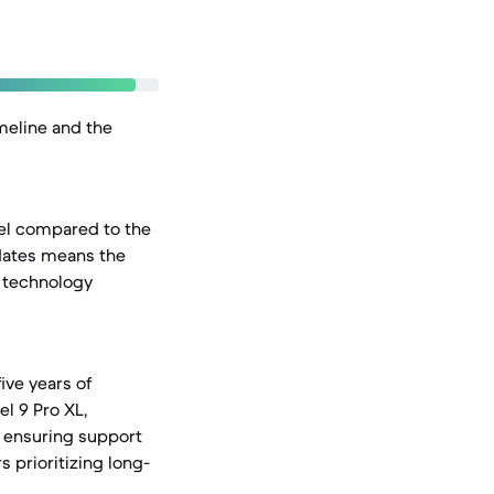
imeline and the
del compared to the
 dates means the
s technology
ve years of
el 9 Pro XL,
, ensuring support
s prioritizing long-