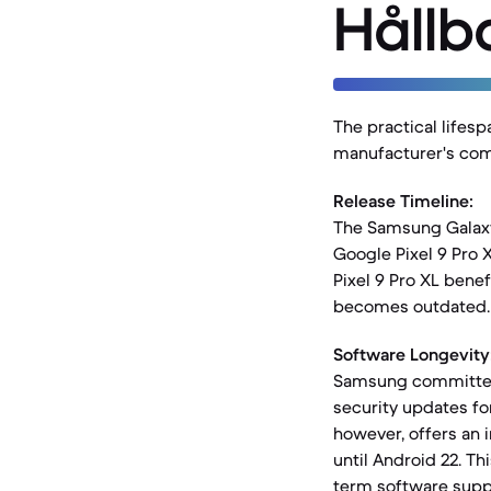
Hållb
The practical lifesp
manufacturer's com
Release Timeline:
The Samsung Galaxy
Google Pixel 9 Pro 
Pixel 9 Pro XL bene
becomes outdated.
Software Longevity
Samsung committed 
security updates for
however, offers an 
until Android 22. Th
term software supp