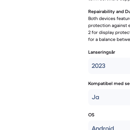
Repairability and Du
Both devices feature
protection against 
2 for display protec
for a balance betwe
Lanseringsår
2023
Kompatibel med se
Ja
OS
Android