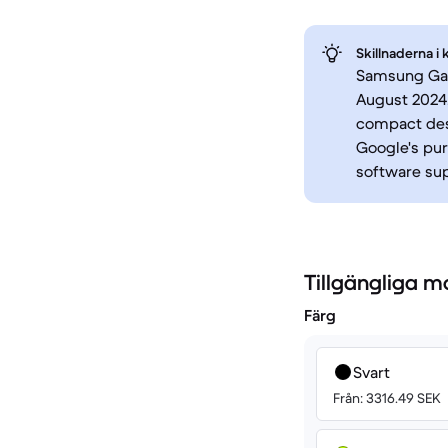
Skillnaderna i 
Samsung Gala
August 2024,
compact desi
Google's pur
software sup
Tillgängliga m
Färg
Svart
Från: 3316.49 SEK