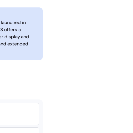
 launched in
3 offers a
er display and
 and extended