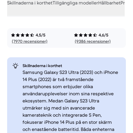
Skillnaderna i korthet
Tillgängliga modeller
Hållbarhet
Prest
4,5/5
4,6/5
(7970 recensioner)
(9386 recensioner)
Skillnaderna i korthet
Samsung Galaxy S23 Ultra (2023) och iPhone
14 Plus (2022) är två framstående
smartphones som erbjuder olika
användarupplevelser inom sina respektive
ekosystem. Medan Galaxy S23 Ultra
utmärker sig med sin avancerade
kamerateknik och integrerade S Pen,
fokuserar iPhone 14 Plus på en stor skärm
och enastående batteritid. Båda enheterna