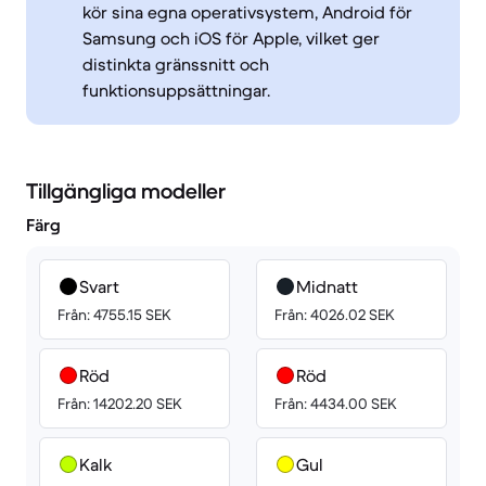
kör sina egna operativsystem, Android för
Samsung och iOS för Apple, vilket ger
distinkta gränssnitt och
funktionsuppsättningar.
Tillgängliga modeller
Färg
Svart
Midnatt
Från: 4755.15 SEK
Från: 4026.02 SEK
Röd
Röd
Från: 14202.20 SEK
Från: 4434.00 SEK
Kalk
Gul