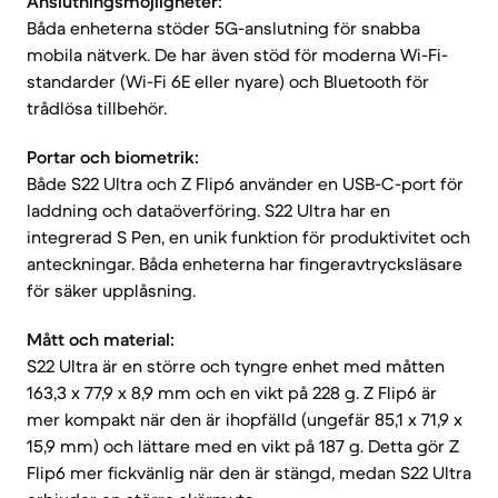
Anslutningsmöjligheter:
Båda enheterna stöder 5G-anslutning för snabba
mobila nätverk. De har även stöd för moderna Wi-Fi-
standarder (Wi-Fi 6E eller nyare) och Bluetooth för
trådlösa tillbehör.
Portar och biometrik:
Både S22 Ultra och Z Flip6 använder en USB-C-port för
laddning och dataöverföring. S22 Ultra har en
integrerad S Pen, en unik funktion för produktivitet och
anteckningar. Båda enheterna har fingeravtrycksläsare
för säker upplåsning.
Mått och material:
S22 Ultra är en större och tyngre enhet med måtten
163,3 x 77,9 x 8,9 mm och en vikt på 228 g. Z Flip6 är
mer kompakt när den är ihopfälld (ungefär 85,1 x 71,9 x
15,9 mm) och lättare med en vikt på 187 g. Detta gör Z
Flip6 mer fickvänlig när den är stängd, medan S22 Ultra