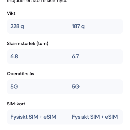
erbjuder en större skärmyta.
Vikt
228 g
187 g
Skärmstorlek (tum)
6.8
6.7
Operatörslås
5G
5G
SIM-kort
Fysiskt SIM + eSIM
Fysiskt SIM + eSIM