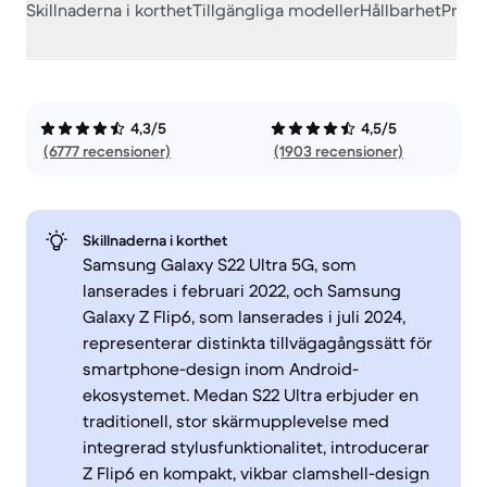
Skillnaderna i korthet
Tillgängliga modeller
Hållbarhet
Prest
4,3/5
4,5/5
(6777 recensioner)
(1903 recensioner)
Skillnaderna i korthet
Samsung Galaxy S22 Ultra 5G, som
lanserades i februari 2022, och Samsung
Galaxy Z Flip6, som lanserades i juli 2024,
representerar distinkta tillvägagångssätt för
smartphone-design inom Android-
ekosystemet. Medan S22 Ultra erbjuder en
traditionell, stor skärmupplevelse med
integrerad stylusfunktionalitet, introducerar
Z Flip6 en kompakt, vikbar clamshell-design