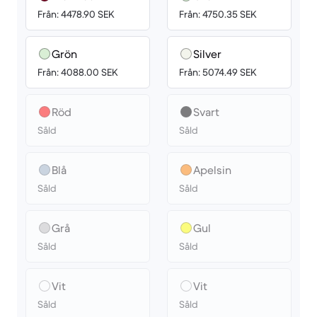
Från: 4478.90 SEK
Från: 4750.35 SEK
Grön
Silver
Från: 4088.00 SEK
Från: 5074.49 SEK
Röd
Svart
Såld
Såld
Blå
Apelsin
Såld
Såld
Grå
Gul
Såld
Såld
Vit
Vit
Såld
Såld