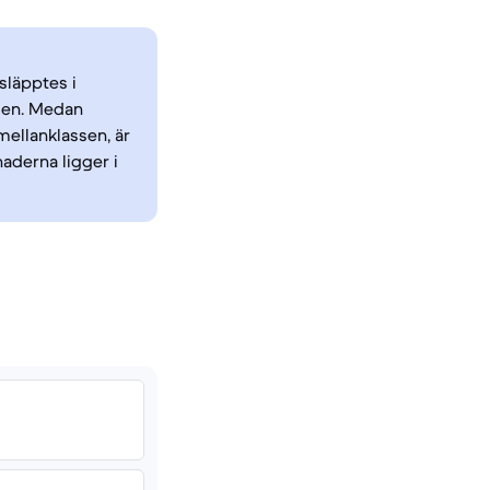
släpptes i
den. Medan
ellanklassen, är
aderna ligger i