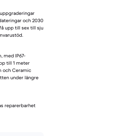
-uppgraderingar
pdateringar och 2030
upp till sex till sju
amvarustöd.
m, med IP67-
p till 1 meter
am och Ceramic
atten under längre
s reparerbarhet