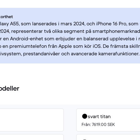
korthet
xy A55, som lanserades i mars 2024, och iPhone 16 Pro, som 
024, representerar två olika segment på smartphonemarkna
r en Android-enhet som erbjuder en balanserad upplevelse i m
o en premiumtelefon från Apple som kör iOS. De främsta skilln
tivsystem, prestandanivåer och avancerade kamerafunktioner.
odeller
svart titan
Från: 7619.00 SEK