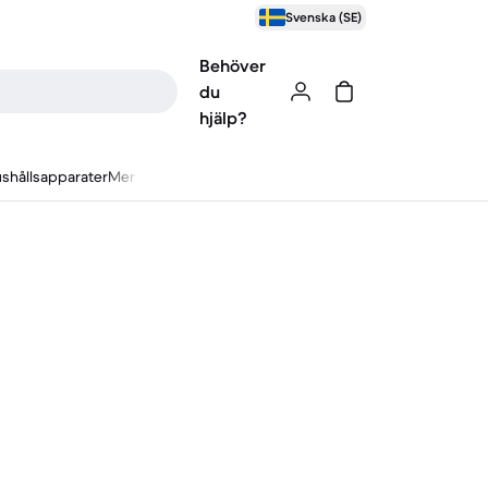
Svenska (SE)
Behöver
du
hjälp?
shållsapparater
Mer