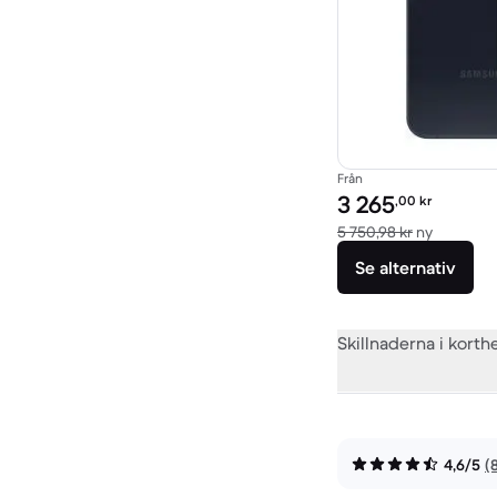
Från
Pris för rekonditionera
3 265
,00
kr
Jämfört 
5 750,98 kr
ny
Se alternativ
Skillnaderna i korth
4,6/5
(