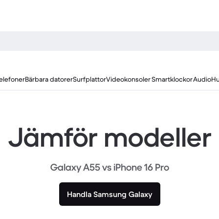
elefoner
Bärbara datorer
Surfplattor
Videokonsoler
Smartklockor
Audio
Hu
Jämför modeller
Galaxy A55 vs iPhone 16 Pro
Handla Samsung Galaxy