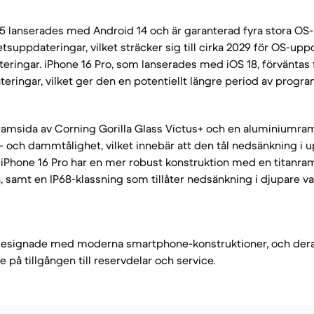
 lanserades med Android 14 och är garanterad fyra stora OS
tsuppdateringar, vilket sträcker sig till cirka 2029 för OS-up
ringar. iPhone 16 Pro, som lanserades med iOS 18, förväntas få 
teringar, vilket ger den en potentiellt längre period av progr
ramsida av Corning Gorilla Glass Victus+ och en aluminiumra
- och dammtålighet, vilket innebär att den tål nedsänkning i up
. iPhone 16 Pro har en mer robust konstruktion med en titanr
, samt en IP68-klassning som tillåter nedsänkning i djupare v
designade med moderna smartphone-konstruktioner, och dera
 på tillgången till reservdelar och service.