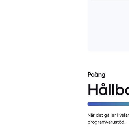
Poäng
Hållb
När det gäller livsl
programvarustöd.